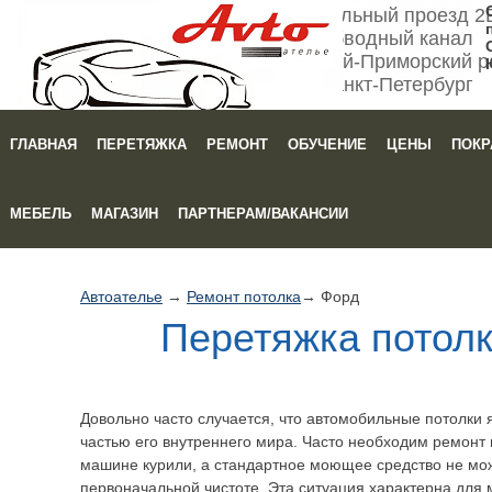
Мебельный проезд 2
Обводный канал
Кировский-Приморский р
Санкт-Петербург
ГЛАВНАЯ
ПЕРЕТЯЖКА
РЕМОНТ
ОБУЧЕНИЕ
ЦЕНЫ
ПОКР
Зака
МЕБЕЛЬ
МАГАЗИН
ПАРТНЕРАМ/ВАКАНСИИ
Автоателье
→
Ремонт потолка
→ Форд
Перетяжка потолк
Довольно часто случается, что автомобильные потолки 
частью его внутреннего мира. Часто необходим ремонт 
машине курили, а стандартное моющее средство не мож
первоначальной чистоте. Эта ситуация характерна для