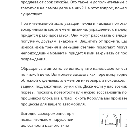
продлевают срок службы. Это также и дополнительные 
тратиться на самом деле на них? На этот вопрос, пожал
существует.
При интенсивной эксплуатации чехлы и накидки помога
воспринимать как элемент дизайна, украшение, с панац
придётся разочароваться. Они могут рассказать о влад
попутчику, друзьям, знакомым. Защитить от прожига, ца
износа из-за трения в меньшей степени помогают. Могу
неподходящий момент и придётся ими закрывать от пос
повреждения.
Обращаясь в автоателье вы получите наивысшее качест
по низкой цене. Вы можете заказать как перетяжку торп
обтяжкой отдельных элементов интерьера и покраской: 
задних, подлокотника, ручки кпп. Даже если у вас возни
порезы, прожоги, потертости или нужно восстановить п
прошивкой блока srs airbag Тойота Королла мы произв
процессы для вашего автомобиля.
Выгодно своевременно, при
незначительном нарушении
целостности разного типа