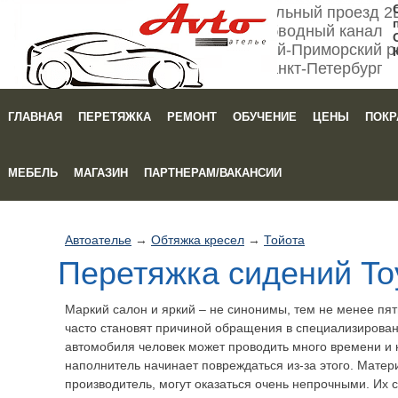
Мебельный проезд 2
Обводный канал
Кировский-Приморский р
Санкт-Петербург
ГЛАВНАЯ
ПЕРЕТЯЖКА
РЕМОНТ
ОБУЧЕНИЕ
ЦЕНЫ
ПОКР
Зака
МЕБЕЛЬ
МАГАЗИН
ПАРТНЕРАМ/ВАКАНСИИ
Автоателье
→
Обтяжка кресел
→
Тойота
Перетяжка сидений Toy
Маркий салон и яркий – не синонимы, тем не менее пя
часто становят причиной обращения в специализирова
автомобиля человек может проводить много времени и к
наполнитель начинает повреждаться из-за этого. Матер
производитель, могут оказаться очень непрочными. Их 