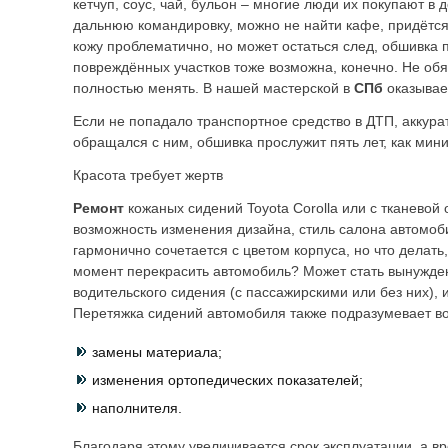
кетчуп, соус, чай, бульон – многие люди их покупают в 
дальнюю командировку, можно не найти кафе, придётся
кожу проблематично, но может остаться след, обшивка 
повреждённых участков тоже возможна, конечно. Не об
полностью менять. В нашей мастерской в
СПб
оказывает
Если не попадало транспортное средство в ДТП, аккура
обращался с ним, обшивка прослужит пять лет, как мин
Красота требует жертв
Ремонт
кожаных сидений Toyota Corolla или с тканевой 
возможность изменения дизайна, стиль салона автомоб
гармонично сочетается с цветом корпуса, но что делать
момент перекрасить автомобиль? Может стать вынужде
водительского сидения (с пассажирскими или без них),
Перетяжка сидений автомобиля также подразумевает в
замены материала;
изменения ортопедических показателей;
наполнителя.
Благодаря этому увеличивается срок эксплуатации, а в