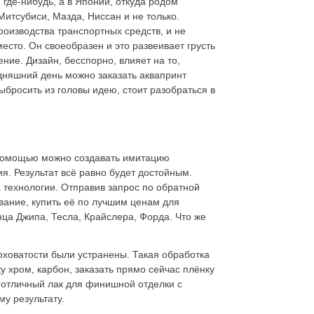
 где-нибудь, а в Японии, откуда родом
итсубиси, Мазда, Ниссан и не только.
оизводства транспортных средств, и не
есто. Он своеобразен и это развеивает грусть
ние. Дизайн, бесспорно, влияет на то,
дняшний день можно заказать аквапринт
ыбросить из головы идею, стоит разобраться в
о помощью можно создавать имитацию
. Результат всё равно будет достойным.
 технологии. Отправив запрос по обратной
ание, купить её по лучшим ценам для
ца Джипа, Тесла, Крайслера, Форда. Что же
оховатости были устранены. Такая обработка
у хром, карбон, заказать прямо сейчас плёнку
отличный лак для финишной отделки с
у результату.