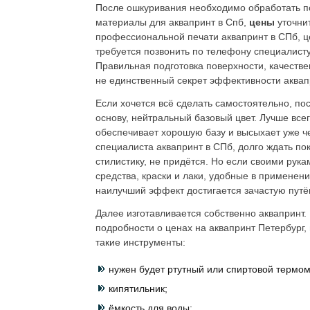
После ошкуривания необходимо обработать п
материалы для аквапринт в Спб,
цены
уточни
профессиональной печати аквапринт в СПб, це
требуется позвонить по телефону специалисту
Правильная подготовка поверхности, качестве
не единственный секрет эффективности аквап
Если хочется всё сделать самостоятельно, по
основу, нейтральный базовый цвет. Лучше всего
обеспечивает хорошую базу и высыхает уже че
специалиста аквапринт в СПб, долго ждать пок
стилистику, не придётся. Но если своими рук
средства, краски и лаки, удобные в применени
наилучший эффект достигается зачастую путё
Далее изготавливается собственно аквапринт.
подробности о ценах на аквапринт Петербург,
такие инструменты:
нужен будет ртутный или спиртовой термом
кипятильник;
ёмкость для воды;