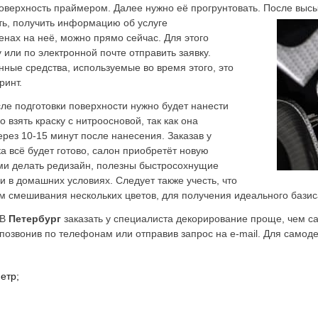
оверхность праймером. Далее нужно её прогрунтовать. После
высы
ть, получить информацию об услуге
нах на неё, можно прямо сейчас. Для этого
 или по электронной почте отправить заявку.
нные средства, используемые во время этого, это
ринт.
сле подготовки поверхности нужно будет нанести
 взять краску с нитроосновой, так как она
рез 10-15 минут после нанесения. Заказав у
а всё будет готово, салон приобретёт новую
ами делать редизайн, полезны быстросохнущие
и в домашних условиях. Следует также учесть, что
м смешивания нескольких цветов, для получения идеального базис
 В
Петербург
заказать у специалиста декорирование проще, чем с
 позвонив по телефонам или отправив запрос на e-mail. Для самод
етр;