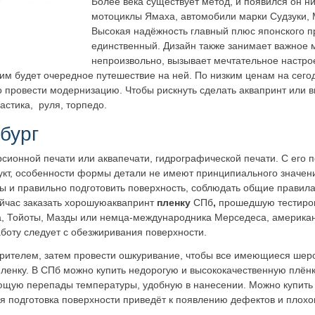
Более века существует метод, и появился он ни
мотоциклы Ямаха, автомобили марки Судзуки, М
Высокая надёжность главный плюс японского пр
единственный. Дизайн также занимает важное м
непроизвольно, вызывает мечтательное настрое
им будет очередное путешествие на ней. По низким ценам на сего
о провести модернизацию. Чтобы рискнуть сделать аквапринт или в
астика, руля, торпедо.
бург
рсионной печати или аквапечати, гидрографической печати. С ег
укт, особенности формы детали не имеют принципиального значения
ы и правильно подготовить поверхность, соблюдать общие правила
йчас заказать хорошуюаквапринт
пленку
СПб
,
прошедшую тестиров
ца, Тойоты, Мазды или немца-международника Мерседеса, американ
аботу следует с обезжиривания поверхности.
орителем, затем провести ошкуривание, чтобы все имеющиеся шер
пленку. В СПб можно купить недорогую и высококачественную плёнк
щую перепады температуры, удобную в нанесении. Можно купить 
 подготовка поверхности приведёт к появлению дефектов и плохом