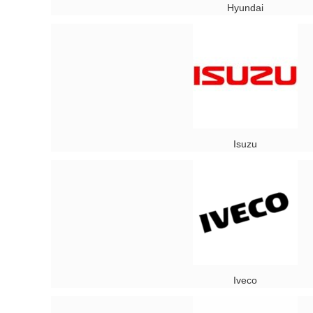
Hyundai
Isuzu
Iveco