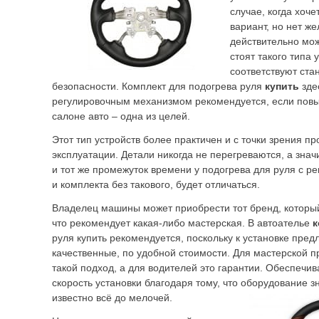
случае, когда хоч
вариант, но нет же
действительно мо
стоят такого типа 
соответствуют ста
безопасности. Комплект для подогрева руля
купить
здес
регулировочным механизмом рекомендуется, если повы
салоне авто – одна из целей.
Этот тип устройств более практичен и с точки зрения п
эксплуатации. Детали никогда не перегреваются, а знач
и тот же промежуток времени у подогрева для руля с 
и комплекта без такового, будет отличаться.
Владелец машины может приобрести тот бренд, который 
что рекомендует какая-либо мастерская. В автоателье
к
руля купить рекомендуется, поскольку к установке пре
качественные, по удобной стоимости. Для мастерской 
такой подход, а для водителей это гарантии. Обеспечи
скорость установки благодаря тому, что оборудование з
известно всё до мелочей.