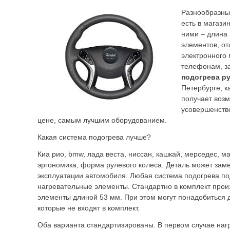
Разнообразны
есть в магази
ними – длина
элементов, от
электронного 
телефонам, за
подогрева
р
Петербурге, 
получает воз
усовершенство
цене, самым лучшим оборудованием.
Какая система подогрева лучше?
Киа рио, bmw, лада веста, ниссан, кашкай, мерседес, маз
эргономика, форма рулевого колеса. Деталь может зам
эксплуатации автомобиля. Любая система подогрева по
нагревательные элементы. Стандартно в комплект про
элементы длиной 53 мм. При этом могут понадобиться д
которые не входят в комплект.
Оба варианта стандартизированы. В первом случае на