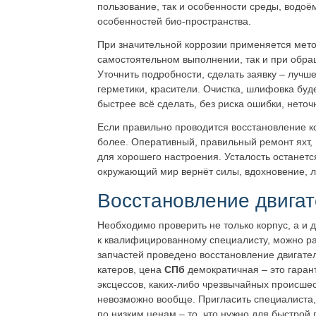
пользование, так и особенности среды, водоё
особенностей био-пространства.
При значительной коррозии применяется метод
самостоятельном выполнении, так и при обра
Уточнить подробности, сделать заявку – лучш
герметики, красители. Очистка, шлифовка буд
быстрее всё сделать, без риска ошибки, неточ
Если правильно проводится восстановление ко
более.
Оперативный, правильный ремонт яхт,
для хорошего настроения. Усталость останется 
окружающий мир вернёт силы, вдохновение, ло
Восстановление двигат
Необходимо проверить не только корпус, а и 
к квалифицированному специалисту, можно ра
запчастей проведено восстановление двигател
катеров, цена
СПб
демократичная – это гаран
эксцессов, каких-либо чрезвычайных происшес
невозможно вообще. Пригласить специалиста,
по низким ценам – то, что нужно для быстрой 