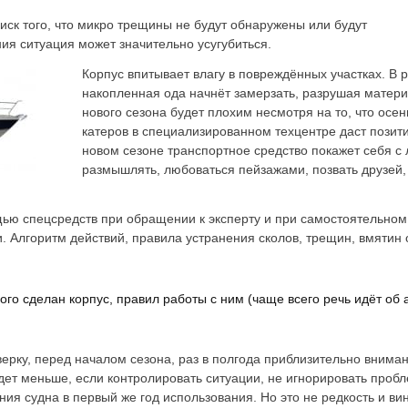
иск того, что микро трещины не будут обнаружены или будут
ния ситуация может значительно усугубиться.
Корпус впитывает влагу в повреждённых участках. В 
накопленная ода начнёт замерзать, разрушая матери
нового сезона будет плохим несмотря на то, что осе
катеров в специализированном техцентре даст позит
новом сезоне транспортное средство покажет себя с
размышлять, любоваться пейзажами, позвать друзей, 
ью спецсредств при обращении к эксперту и при самостоятельно
и. Алгоритм действий, правила устранения сколов, трещин, вмятин
рого сделан корпус, правил работы с ним (чаще всего речь идёт о
ерку, перед началом сезона, раз в полгода приблизительно внима
удет меньше, если контролировать ситуации, не игнорировать проб
ния судна в первый же год использования. Но это не редкость и ви