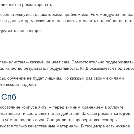
приходится ремонтировать
 сезон столкнуться с некоторыми проблемами. Рекомендуется не вол
ться данным предложением, позвонить, уточнить подробности, остав
ругих такие секторы:
 специалистам – каждый решает сам. Самостоятельно поддерживать
ка, качество результата, продуктивность, КПД оказывается под вопр
рсы, обучение не будет лишним. Но каждый раз своими силами
то вскоре надоест.
 Спб
остояние корпуса яхты – перед зимним хранением в эллинге
сматривают и составляют план действий. Заказав ремонт
катеров
 о чём не волноваться. Специалисты проверят все секторы,
зуются только качественные материалы. В техцентре есть нужное