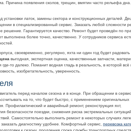
ма. Причина появления сколов, трещин, вмятин часто рельефа дна.
 установки латок, замены сектора и конструкционных деталей. Де
щении в специализированный сервис.
Заказать любой сложности р
ее решение. Гарантируется качество. Ремонт будет проведён по пр
ет выполнена более точно, качественно. У сотрудников сервиса е
ностей.
рпуса, своевременно, регулярно, яхта ни один год будет радовать
цена
выгодная, экспертная оценка, качественные запчасти, матери
где-то далеко. Поманит водная гладь в реальность, в которой всё н
вкость, изобретательность, уверенность.
еля
двигатель перед началом сезона и в конце. При обращении в сервис
ссчитывать на то, что будет быстро, с применением оригинальных
я. Профилактический и аварийный ремонт, реконструкция яхт,
тия безопасности поездки, снижения риска экстремальных ситуаций
твий. Самостоятельно выполнить ремонт в некоторых случаях легко,
 заказать диагностику удобнее. Комфортный сервис,
перевозка кат
подготовки к сезону, продления срока службы транспортных средств