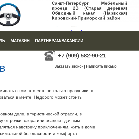
Санкт-Петербург Мебельный
проезд 2В (Старая деревня)
Обводный канал (Нарвская)
Кировский-Приморский район
+7 (909) 582-90-21
ЛЬ
МАГАЗИН
ПАРТНЕРАМ/ВАКАНСИИ
Заказать звонок
|
Написать письмо
+7 (909) 582-90-21
в
Заказать звонок
|
Написать письмо
инать о том, что есть не только праздники, а
ваться в мечте. Недорого может стоить
вном деле, в туристической отрасли, в
у от речки, озера или владеют дачным
равляться навстречу приключениям, жить в доме
аксимальной безопасности и комфорта.