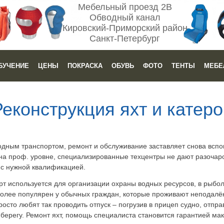
Мебельный проезд 2В
Обводный канал
Кировский-Приморский район
Санкт-Петербург
БУЧЕНИЕ
ЦЕНЫ
ПОКРАСКА
ОБУВЬ
ФОТО
ТЕНТЫ
МЕБЕ
Реконструкция яхт и катеро
водным транспортом, ремонт и обслуживание заставляет снова вспом
 на проф. уровне, специализированные техцентры не дают разочаро
 с нужной квалификацией.
т используется для организации охраны водных ресурсов, в рыболо
более популярен у обычных граждан, которые проживают неподалёк
просто любят так проводить отпуск – погрузив в прицеп судно, отп
а берегу. Ремонт яхт, помощь специалиста становится гарантией м