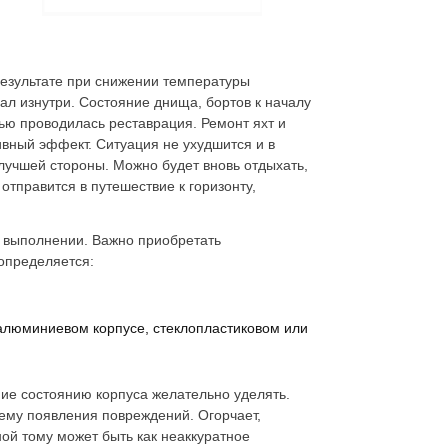
результате при снижении температуры
ал изнутри. Состояние днища, бортов к началу
нью проводилась реставрация. Ремонт яхт и
ивный эффект. Ситуация не ухудшится и в
 лучшей стороны. Можно будет вновь отдыхать,
отправится в путешествие к горизонту,
м выполнении. Важно приобретать
 определяется:
б алюминиевом корпусе, стеклопластиковом или
ние состоянию корпуса желательно уделять.
лему появления повреждений. Огорчает,
ной тому может быть как неаккуратное