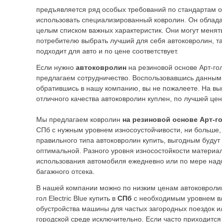
предъявляется ряд особых требований по стандартам от
использовать специализированный ковролин. Он облад
целым списком важных характеристик. Они могут менять
потребителю выбрать лучший для себя автоковролин, та
подходит для авто и по цене соответствует.
Если нужно
автоковролин
на резиновой основе
Арт-гол
предлагаем сотрудничество. Воспользовавшись данны
обратившись в нашу компанию, вы не пожалеете. На вы
отличного качества автоковролин куплен, по лучшей цен
Мы предлагаем ковролин
на резиновой основе
Арт-го
СПб с нужным уровнем износоустойчивости, ни больше,
правильного типа автоковролин купить, выгодным будут 
оптимальной. Разного уровня износостойкости материа
использования автомобиля ежедневно или по мере надо
багажного отсека.
В нашей компании можно по низким ценам автоковрол
гол Electric Blue
купить в
СПб
с необходимым уровнем в
обустройства машины для частых загородных поездок и
городской среде исключительно. Если часто приходится 