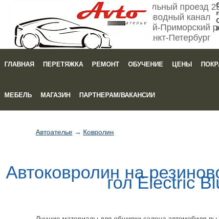
Мебельный проезд 2
Обводный канал
Кировский-Приморский р
Санкт-Петербург
ГЛАВНАЯ
ПЕРЕТЯЖКА
РЕМОНТ
ОБУЧЕНИЕ
ЦЕНЫ
ПОКР
Зака
МЕБЕЛЬ
МАГАЗИН
ПАРТНЕРАМ/ВАКАНСИИ
Автоателье
→
Ковролин
Автоковролин
на резинов
гол Electric B
Лучшие материалы для обшивки салона автомобиля вы