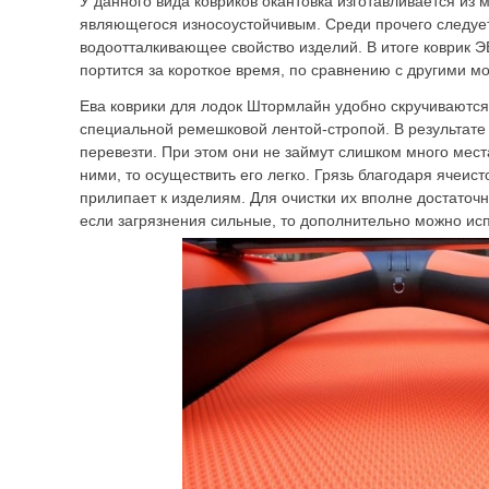
У данного вида ковриков окантовка изготавливается из
являющегося износоустойчивым. Среди прочего следуе
водоотталкивающее свойство изделий. В итоге коврик Э
портится за короткое время, по сравнению с другими м
Ева коврики для лодок Штормлайн удобно скручиваются
специальной ремешковой лентой-стропой. В результате 
перевезти. При этом они не займут слишком много места
ними, то осуществить его легко. Грязь благодаря ячеис
прилипает к изделиям. Для очистки их вполне достаточн
если загрязнения сильные, то дополнительно можно исп