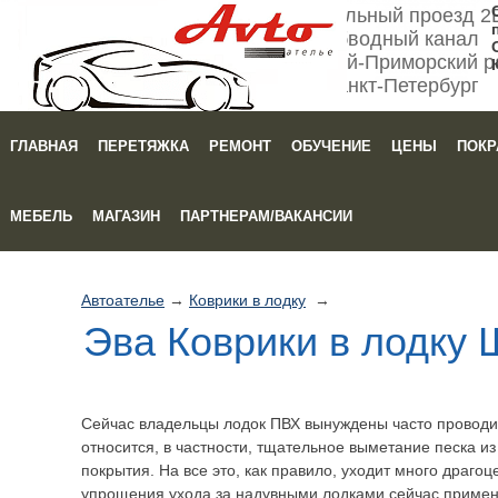
Мебельный проезд 2
Обводный канал
Кировский-Приморский р
Санкт-Петербург
ГЛАВНАЯ
ПЕРЕТЯЖКА
РЕМОНТ
ОБУЧЕНИЕ
ЦЕНЫ
ПОКР
Зака
МЕБЕЛЬ
МАГАЗИН
ПАРТНЕРАМ/ВАКАНСИИ
Автоателье
→
Коврики в лодку
→
Эва Коврики в лодку
Сейчас владельцы лодок ПВХ вынуждены часто проводит
относится, в частности, тщательное выметание песка и
покрытия. На все это, как правило, уходит много драго
упрощения ухода за надувными лодками сейчас приме