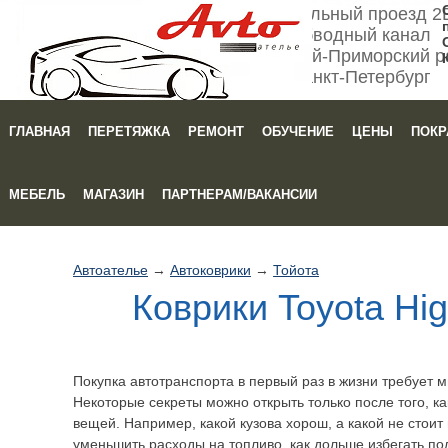
Мебельный проезд 2
Обводный канал
Кировский-Приморский р
Санкт-Петербург
ГЛАВНАЯ
ПЕРЕТЯЖКА
РЕМОНТ
ОБУЧЕНИЕ
ЦЕНЫ
ПОКР
Зака
МЕБЕЛЬ
МАГАЗИН
ПАРТНЕРАМ/ВАКАНСИИ
Автоателье
→
Автоковрики
→
Тойота
Коврики Toyota Hig
Покупка автотранспорта в первый раз в жизни требует м
Некоторые секреты можно открыть только после того, ка
вещей. Например, какой кузова хорош, а какой не стоит 
уменьшить расходы на топливо, как дольше избегать пол