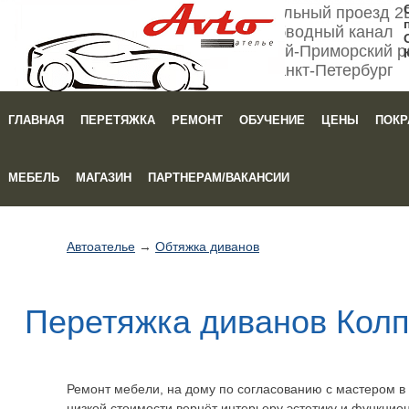
Мебельный проезд 2
Обводный канал
Кировский-Приморский р
Санкт-Петербург
ГЛАВНАЯ
ПЕРЕТЯЖКА
РЕМОНТ
ОБУЧЕНИЕ
ЦЕНЫ
ПОКР
Зака
МЕБЕЛЬ
МАГАЗИН
ПАРТНЕРАМ/ВАКАНСИИ
Автоателье
→
Обтяжка диванов
Перетяжка диванов Колп
Ремонт мебели, на дому по согласованию с мастером в 
низкой стоимости вернёт интерьеру эстетику и функцион