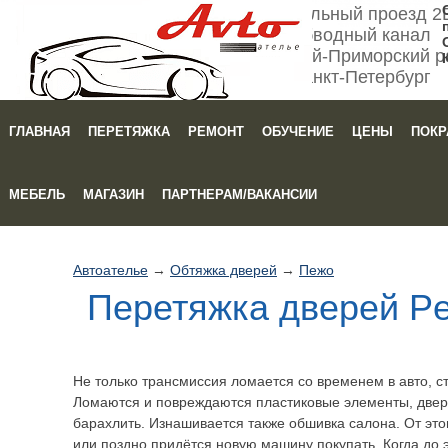
Мебельный проезд 2
Обводный канал
Кировский-Приморский р
Санкт-Петербург
ГЛАВНАЯ
ПЕРЕТЯЖКА
РЕМОНТ
ОБУЧЕНИЕ
ЦЕНЫ
ПОКР
Зака
МЕБЕЛЬ
МАГАЗИН
ПАРТНЕРАМ/ВАКАНСИИ
Автоателье
→
Обтяжка дверей
→
Пежо
Перетяжка дверей Pe
Не только трансмиссия ломается со временем в авто, ст
Ломаются и повреждаются пластиковые элементы, две
барахлить. Изнашивается также обшивка салона. От этог
или поздно придётся новую машину покупать. Когда до 