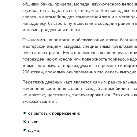
обшивку байка, прицепа, мопеда, двухколёсного велоси
скутера, яхты, сделать всё, что нужно. Велосипед всё ж
спорта, а автомобиль для комфортной жизни в мегаполи
неподалёку, быстрого путешествия в соседний район и 
магазин, роддом или в гости.
Сэкономить на ремонте и обслуживании можно благода
мастерской акциям, скидкам, специальным предложени
легко и незатратно. Если поломалась дверная ручка или
повреждён чехол кресла или поверхность торпедо, над
тормозного рычага, пора задуматься о ремонте и
перет
206 кожей
,
поскольку одновременно это делать выгодно
Перетяжка дверных карт является самым рациональны
изменения состояния салона. Каждый автомобилист зна
не может существовать, эксплуатироваться. Это очень в
экокожа защитит:
от бытовых повреждений;
пыли;
шума;