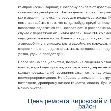
компромиссный вариант, к которому прибегают довольн
становится однообразие. Повреждения салона, которые
как и авария, поломка – стресс для владельца всегда.
помогают забыть о том, что когда-нибудь придётся поку
позволяют радоваться той, которая есть в распоряжении
случае с перетяжкой
обшивки
дверей Пежо 206 со сме
ощущение безопасности. Конечно, на дороги нужно бы
а автомобилисту внимательным вдвойне, не нарушать 
скорости, но это не должно вызывать негодование, нед
уютно, удачно пройдёт день.
После звонка специалистам, получения сведений о стои
визита, когда будет произведена перетяжка дверей
авт
каждая поездка начнёт восприниматься как по-настоящ
времяпрепровождения. Не обращать внимания на окру
потёртости, драпировку низкого качества, опасно. Лучш
можно быстрей.
Цена ремонта Кировский и
район