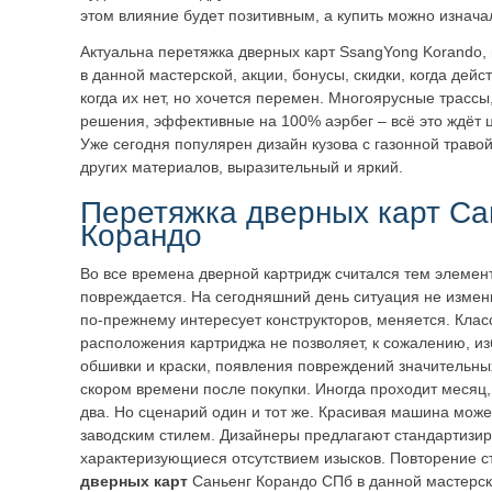
этом влияние будет позитивным, а купить можно изнач
Актуальна перетяжка дверных карт SsangYong Korando, 
в данной мастерской, акции, бонусы, скидки, когда дейс
когда их нет, но хочется перемен. Многоярусные трассы
решения, эффективные на 100% аэрбег – всё это ждёт 
Уже сегодня популярен дизайн кузова с газонной травой,
других материалов, выразительный и яркий.
Перетяжка дверных карт Са
Корандо
Во все времена дверной картридж считался тем элемент
повреждается. На сегодняшний день ситуация не измен
по-прежнему интересует конструкторов, меняется. Клас
расположения картриджа не позволяет, к сожалению, из
обшивки и краски, появления повреждений значительны
скором времени после покупки. Иногда проходит месяц, 
два. Но сценарий один и тот же. Красивая машина може
заводским стилем. Дизайнеры предлагают стандартизи
характеризующиеся отсутствием изысков. Повторение с
дверных карт
Саньенг Корандо СПб в данной мастерск