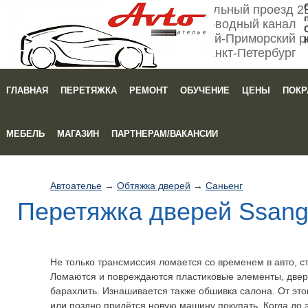
Мебельный проезд 2
Обводный канал
Кировский-Приморский р
Санкт-Петербург
ГЛАВНАЯ
ПЕРЕТЯЖКА
РЕМОНТ
ОБУЧЕНИЕ
ЦЕНЫ
ПОКР
Зака
МЕБЕЛЬ
МАГАЗИН
ПАРТНЕРАМ/ВАКАНСИИ
Автоателье
→
Обтяжка дверей
→
Саньенг
Перетяжка дверей Ssang
Не только трансмиссия ломается со временем в авто, ст
Ломаются и повреждаются пластиковые элементы, две
барахлить. Изнашивается также обшивка салона. От этог
или поздно придётся новую машину покупать. Когда до 