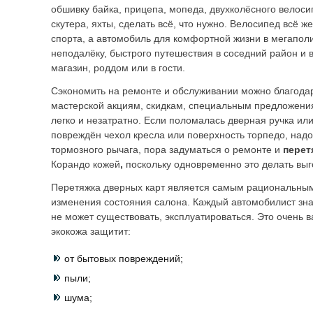
обшивку байка, прицепа, мопеда, двухколёсного велоси
скутера, яхты, сделать всё, что нужно. Велосипед всё ж
спорта, а автомобиль для комфортной жизни в мегаполи
неподалёку, быстрого путешествия в соседний район и 
магазин, роддом или в гости.
Сэкономить на ремонте и обслуживании можно благода
мастерской акциям, скидкам, специальным предложени
легко и незатратно. Если поломалась дверная ручка или
повреждён чехол кресла или поверхность торпедо, над
тормозного рычага, пора задуматься о ремонте и
перет
Корандо кожей
,
поскольку одновременно это делать выг
Перетяжка дверных карт является самым рациональны
изменения состояния салона. Каждый автомобилист зна
не может существовать, эксплуатироваться. Это очень в
экокожа защитит:
от бытовых повреждений;
пыли;
шума;