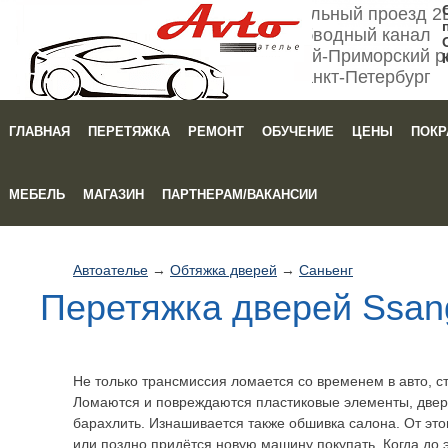
Мебельный проезд 2
Обводный канал
Кировский-Приморский р
Санкт-Петербург
ГЛАВНАЯ
ПЕРЕТЯЖКА
РЕМОНТ
ОБУЧЕНИЕ
ЦЕНЫ
ПОКР
Зака
МЕБЕЛЬ
МАГАЗИН
ПАРТНЕРАМ/ВАКАНСИИ
Автоателье
→
Обтяжка дверей
→
Саньенг
Перетяжка дверей Ssan
Не только трансмиссия ломается со временем в авто, ст
Ломаются и повреждаются пластиковые элементы, две
барахлить. Изнашивается также обшивка салона. От этог
или поздно придётся новую машину покупать. Когда до 