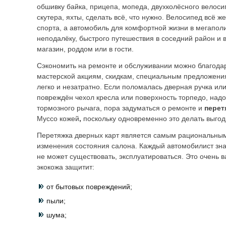
обшивку байка, прицепа, мопеда, двухколёсного велоси
скутера, яхты, сделать всё, что нужно. Велосипед всё ж
спорта, а автомобиль для комфортной жизни в мегаполи
неподалёку, быстрого путешествия в соседний район и 
магазин, роддом или в гости.
Сэкономить на ремонте и обслуживании можно благода
мастерской акциям, скидкам, специальным предложени
легко и незатратно. Если поломалась дверная ручка или
повреждён чехол кресла или поверхность торпедо, над
тормозного рычага, пора задуматься о ремонте и
перет
Муссо кожей
,
поскольку одновременно это делать выгод
Перетяжка дверных карт является самым рациональны
изменения состояния салона. Каждый автомобилист зна
не может существовать, эксплуатироваться. Это очень в
экокожа защитит:
от бытовых повреждений;
пыли;
шума;