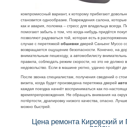
компромиссный вариант, к которому прибегают довольн
становится однообразие. Повреждения салона, которые
как и авария, поломка – стресс для владельца всегда.
помогают забыть о том, что когда-нибудь придётся поку
позволяют радоваться той, которая есть в распоряжении
случае с перетяжкой
обшивки
дверей Саньенг Муссо с
возвращается ощущение безопасности. Конечно, на дор
внимательным пешеходу, а автомобилисту внимательны
правила, соблюдать режим скорости, но это не должно 
недовольство. Если в машине уютно, удачно пройдёт де
После звонка специалистам, получения сведений о стои
визита, когда будет произведена перетяжка дверей
авт
каждая поездка начнёт восприниматься как по-настоящ
времяпрепровождения. Не обращать внимания на окру
потёртости, драпировку низкого качества, опасно. Лучш
можно быстрей.
Цена ремонта Кировский и