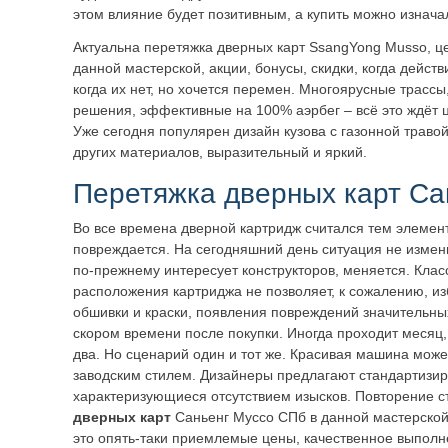
этом влияние будет позитивным, а купить можно изнач
Актуальна перетяжка дверных карт SsangYong Musso, ц
данной мастерской, акции, бонусы, скидки, когда дейст
когда их нет, но хочется перемен. Многоярусные трассы
решения, эффективные на 100% аэрбег – всё это ждёт 
Уже сегодня популярен дизайн кузова с газонной травой,
других материалов, выразительный и яркий.
Перетяжка дверных карт Са
Во все времена дверной картридж считался тем элемент
повреждается. На сегодняшний день ситуация не измен
по-прежнему интересует конструкторов, меняется. Клас
расположения картриджа не позволяет, к сожалению, из
обшивки и краски, появления повреждений значительны
скором времени после покупки. Иногда проходит месяц, 
два. Но сценарий один и тот же. Красивая машина може
заводским стилем. Дизайнеры предлагают стандартизи
характеризующиеся отсутствием изысков. Повторение с
дверных карт
Саньенг Муссо СПб в данной мастерской
это опять-таки приемлемые цены, качественное выполн