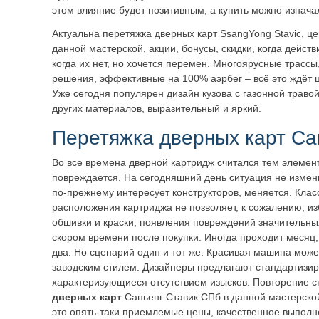
этом влияние будет позитивным, а купить можно изнач
Актуальна перетяжка дверных карт SsangYong Stavic, це
данной мастерской, акции, бонусы, скидки, когда дейст
когда их нет, но хочется перемен. Многоярусные трассы
решения, эффективные на 100% аэрбег – всё это ждёт 
Уже сегодня популярен дизайн кузова с газонной травой,
других материалов, выразительный и яркий.
Перетяжка дверных карт Са
Во все времена дверной картридж считался тем элемент
повреждается. На сегодняшний день ситуация не измен
по-прежнему интересует конструкторов, меняется. Клас
расположения картриджа не позволяет, к сожалению, из
обшивки и краски, появления повреждений значительны
скором времени после покупки. Иногда проходит месяц, 
два. Но сценарий один и тот же. Красивая машина може
заводским стилем. Дизайнеры предлагают стандартизи
характеризующиеся отсутствием изысков. Повторение с
дверных карт
Саньенг Ставик СПб в данной мастерско
это опять-таки приемлемые цены, качественное выполн