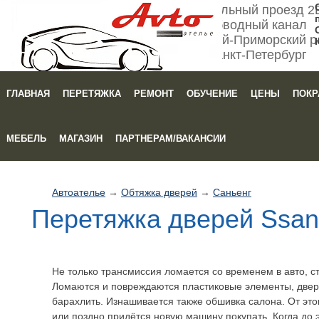
Мебельный проезд 2
Обводный канал
Кировский-Приморский р
Санкт-Петербург
ГЛАВНАЯ
ПЕРЕТЯЖКА
РЕМОНТ
ОБУЧЕНИЕ
ЦЕНЫ
ПОКР
Зака
МЕБЕЛЬ
МАГАЗИН
ПАРТНЕРАМ/ВАКАНСИИ
Автоателье
→
Обтяжка дверей
→
Саньенг
Перетяжка дверей Ssan
Не только трансмиссия ломается со временем в авто, ст
Ломаются и повреждаются пластиковые элементы, две
барахлить. Изнашивается также обшивка салона. От этог
или поздно придётся новую машину покупать. Когда до 