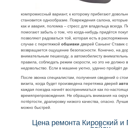
компромиссный вариант, к которому прибегают довольн
становится однообразие. Повреждения салона, которые
как и авария, поломка – стресс для владельца всегда.
помогают забыть о том, что когда-нибудь придётся поку
позволяют радоваться той, которая есть в распоряжении
случае с перетяжкой
обшивки
дверей Саньенг Ставик 
возвращается ощущение безопасности. Конечно, на дор
внимательным пешеходу, а автомобилисту внимательны
правила, соблюдать режим скорости, но это не должно 
недовольство. Если в машине уютно, удачно пройдёт де
После звонка специалистам, получения сведений о стои
визита, когда будет произведена перетяжка дверей
авт
каждая поездка начнёт восприниматься как по-настоящ
времяпрепровождения. Не обращать внимания на окру
потёртости, драпировку низкого качества, опасно. Лучш
можно быстрей.
Цена ремонта Кировский и