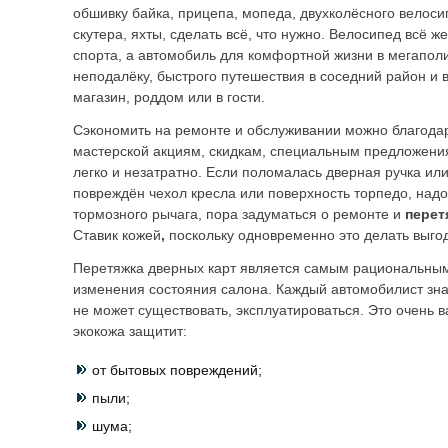
обшивку байка, прицепа, мопеда, двухколёсного велоси
скутера, яхты, сделать всё, что нужно. Велосипед всё ж
спорта, а автомобиль для комфортной жизни в мегаполи
неподалёку, быстрого путешествия в соседний район и 
магазин, роддом или в гости.
Сэкономить на ремонте и обслуживании можно благода
мастерской акциям, скидкам, специальным предложени
легко и незатратно. Если поломалась дверная ручка или
повреждён чехол кресла или поверхность торпедо, над
тормозного рычага, пора задуматься о ремонте и
перет
Ставик кожей
,
поскольку одновременно это делать выго
Перетяжка дверных карт является самым рациональны
изменения состояния салона. Каждый автомобилист зна
не может существовать, эксплуатироваться. Это очень в
экокожа защитит:
от бытовых повреждений;
пыли;
шума;