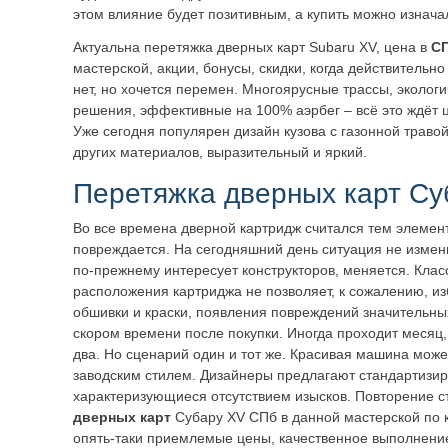
этом влияние будет позитивным, а купить можно изнач
Актуальна перетяжка дверных карт Subaru XV, цена в
С
мастерской, акции, бонусы, скидки, когда действительно
нет, но хочется перемен. Многоярусные трассы, эколог
решения, эффективные на 100% аэрбег – всё это ждёт 
Уже сегодня популярен дизайн кузова с газонной травой,
других материалов, выразительный и яркий.
Перетяжка дверных карт Су
Во все времена дверной картридж считался тем элемент
повреждается. На сегодняшний день ситуация не измен
по-прежнему интересует конструкторов, меняется. Клас
расположения картриджа не позволяет, к сожалению, из
обшивки и краски, появления повреждений значительны
скором времени после покупки. Иногда проходит месяц, 
два. Но сценарий один и тот же. Красивая машина може
заводским стилем. Дизайнеры предлагают стандартизи
характеризующиеся отсутствием изысков. Повторение с
дверных карт
Субару XV СПб в данной мастерской по к
опять-таки приемлемые цены, качественное выполнени