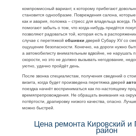
компромиссный вариант, к которому прибегают довольн
становится однообразие. Повреждения салона, которые
как и авария, поломка – стресс для владельца всегда.
помогают забыть о том, что когда-нибудь придётся поку
позволяют радоваться той, которая есть в распоряжении
случае с перетяжкой
обшивки
дверей Субару XV со см
ощущение безопасности. Конечно, на дороги нужно бы
а автомобилисту внимательным вдвойне, не нарушать 
скорости, но это не должно вызывать негодование, нед
уютно, удачно пройдёт день.
После звонка специалистам, получения сведений о стои
визита, когда будет произведена перетяжка дверей
авт
поездка начнёт восприниматься как по-настоящему про
времяпрепровождения. Не обращать внимания на окру
потёртости, драпировку низкого качества, опасно. Лучш
можно быстрей.
Цена ремонта Кировский и
район