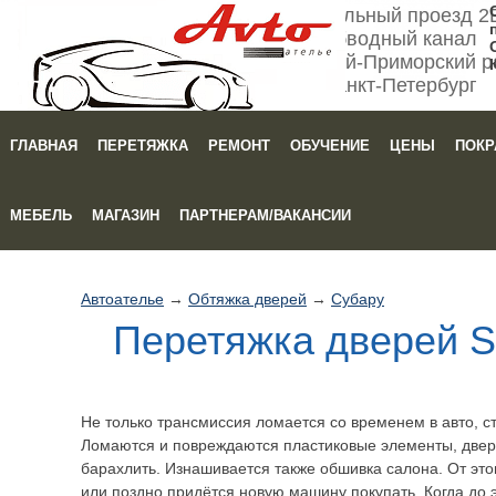
Мебельный проезд 2
Обводный канал
Кировский-Приморский р
Санкт-Петербург
ГЛАВНАЯ
ПЕРЕТЯЖКА
РЕМОНТ
ОБУЧЕНИЕ
ЦЕНЫ
ПОКР
Зака
МЕБЕЛЬ
МАГАЗИН
ПАРТНЕРАМ/ВАКАНСИИ
Автоателье
→
Обтяжка дверей
→
Субару
Перетяжка дверей S
Не только трансмиссия ломается со временем в авто, ст
Ломаются и повреждаются пластиковые элементы, две
барахлить. Изнашивается также обшивка салона. От этог
или поздно придётся новую машину покупать. Когда до 