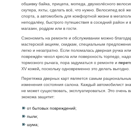
обшивку байка, прицепа, мопеда, двухколёсного велоси
скутера, яхты, сделать всё, что нужно. Велосипед всё ж
спорта, а автомобиль для комфортной жизни в мегаполи
неподалёку, быстрого путешествия в соседний район и 
магазин, роддом или в гости.
Сэкономить на ремонте и обслуживании можно благода
мастерской акциям, скидкам, специальным предложени
легко и незатратно. Если поломалась дверная ручка или
повреждён чехол кресла или поверхность торпедо, над
тормозного рычага, пора задуматься о ремонте и
перет
XV кожей
,
поскольку одновременно это делать выгодно.
Перетяжка дверных карт является самым рациональны
изменения состояния салона. Каждый автомобилист зна
не может существовать, эксплуатироваться. Это очень в
экокожа защитит:
от бытовых повреждений;
пыли;
шума;