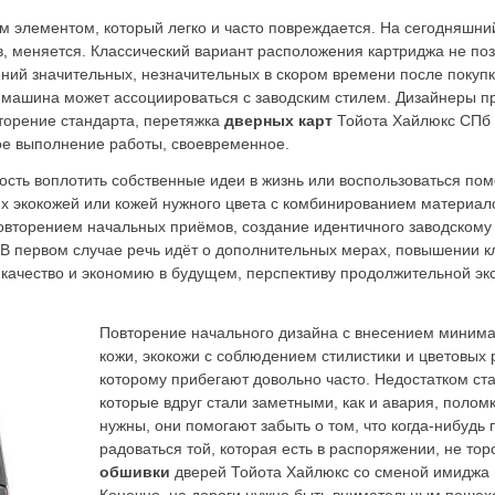
м элементом, который легко и часто повреждается. На сегодняшни
, меняется. Классический вариант расположения картриджа не поз
ний значительных, незначительных в скором времени после покупки
ая машина может ассоциироваться с заводским стилем. Дизайнеры 
торение стандарта, перетяжка
дверных карт
Тойота Хайлюкс СПб 
ое выполнение работы, своевременное.
ность воплотить собственные идеи в жизнь или воспользоваться п
lux экокожей или кожей нужного цвета с комбинированием материал
повторением начальных приёмов, создание идентичного заводскому 
 В первом случае речь идёт о дополнительных мерах, повышении к
а качество и экономию в будущем, перспективу продолжительной э
Повторение начального дизайна с внесением минимал
кожи, экокожи с соблюдением стилистики и цветовых 
которому прибегают довольно часто. Недостатком ст
которые вдруг стали заметными, как и авария, полом
нужны, они помогают забыть о том, что когда-нибудь
радоваться той, которая есть в распоряжении, не тор
обшивки
дверей Тойота Хайлюкс со сменой имиджа