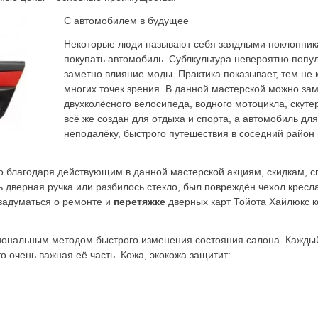
С автомобилем в будущее
Некоторые люди называют себя заядлыми поклонникам
покупать автомобиль. Сублкультура невероятно попул
заметно влияние моды. Практика показывает, тем не 
многих точек зрения. В данной мастерской можно за
двухколёсного велосипеда, водного мотоцикла, скутер
всё же создан для отдыха и спорта, а автомобиль дл
неподалёку, быстрого путешествия в соседний район 
о благодаря действующим в данной мастерской акциям, скидкам, 
 дверная ручка или разбилось стекло, был повреждён чехол кресл
 задуматься о ремонте и
перетяжке
дверных карт Тойота Хайлюкс 
ональным методом быстрого изменения состояния салона. Каждый
о очень важная её часть. Кожа, экокожа защитит: