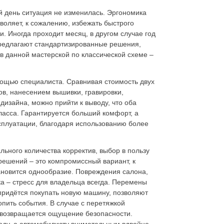
й день ситуация не изменилась. Эргономика
воляет, к сожалению, избежать быстрого
. Иногда проходит месяц, в другом случае год
предлагают стандартизированные решения,
в данной мастерской по классической схеме –
омощью специалиста. Сравнивая стоимость двух
ов, нанесением вышивки, гравировки,
дизайна, можно прийти к выводу, что оба
ласса. Гарантируется больший комфорт, а
ксплуатации, благодаря использованию более
ьного количества корректив, выбор в пользу
решений – это компромиссный вариант, к
ановится однообразие. Повреждения салона,
ка – стресс для владельца всегда. Перемены
 придётся покупать новую машину, позволяют
опить события. В случае с перетяжкой
 возвращается ощущение безопасности.