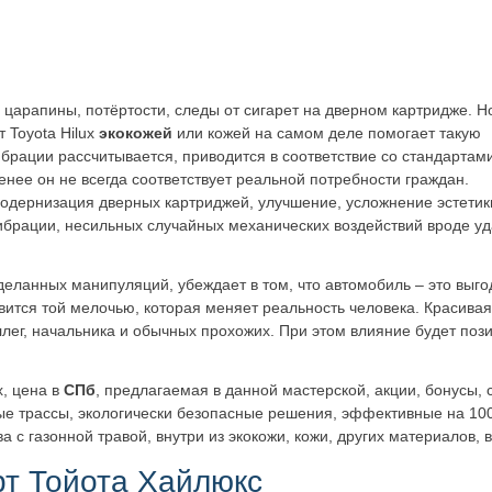
, царапины, потёртости, следы от сигарет на дверном картридже. Н
 Toyota Hilux
экокожей
или кожей на самом деле помогает такую
брации рассчитывается, приводится в соответствие со стандартам
енее он не всегда соответствует реальной потребности граждан.
модернизация дверных картриджей, улучшение, усложнение эстетик
ибрации, несильных случайных механических воздействий вроде у
деланных манипуляций, убеждает в том, что автомобиль – это выго
вится той мелочью, которая меняет реальность человека. Красивая
ллег, начальника и обычных прохожих. При этом влияние будет поз
, цена в
СПб
, предлагаемая в данной мастерской, акции, бонусы, 
ные трассы, экологически безопасные решения, эффективные на 100
 с газонной травой, внутри из экокожи, кожи, других материалов, 
рт Тойота Хайлюкс