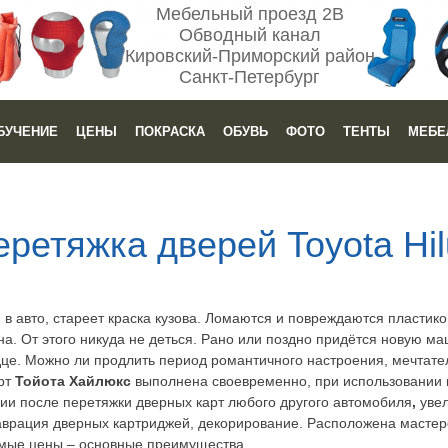
Мебельный проезд 2В
Обводный канал
Кировский-Приморский район
Санкт-Петербург
БУЧЕНИЕ
ЦЕНЫ
ПОКРАСКА
ОБУВЬ
ФОТО
ТЕНТЫ
МЕБЕ
еретяжка дверей Toyota Hil
 в авто, стареет краска кузова. Ломаются и повреждаются пласти
а. От этого никуда не деться. Рано или поздно придётся новую маш
рдце. Можно ли продлить период романтичного настроения, мечта
рт
Тойота Хайлюкс
выполнена своевременно, при использовании
ии после перетяжки дверных карт любого другого автомобиля
,
увел
таврация дверных картриджей, декорирование. Расположена мастер
емые цены – основные преимущества.