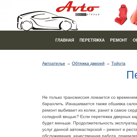
ГЛАВНАЯ
ПЕРЕТЯЖКА
РЕМОНТ
О
Автоателье
→
Обтяжка дверей
→
Тойота
П
Не только трансмиссия ломается со временем
барахлить. Изнашивается также обшивка салон
ремонт выбивает из колеи, ранит в самое се
солидной вещью? Если перетяжка дверных ка
будет меньше. Продолжительность эксплуатац
услуг данной автомастерской – ремонт и рес
обслуживания, качественная работа, приемл