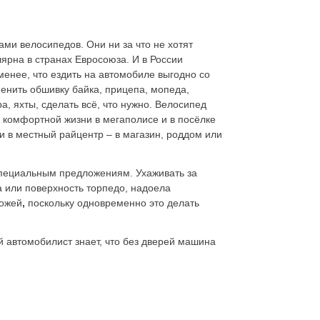
и велосипедов. Они ни за что не хотят
ярна в странах Евросоюза. И в России
менее, что ездить на автомобиле выгодно со
менить обшивку байка, прицепа, мопеда,
а, яхты, сделать всё, что нужно. Велосипед
я комфортной жизни в мегаполисе и в посёлке
и в местный райцентр – в магазин, роддом или
специальным предложениям. Ухаживать за
а или поверхность торпедо, надоела
кожей
,
поскольку одновременно это делать
 автомобилист знает, что без дверей машина