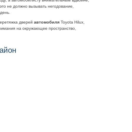
оду, а автомобилисту внимательным вдвойне,
это не должно вызывать негодование,
день.
 перетяжка дверей
автомобиля
Toyota Hilux,
нимания на окружающее пространство,
район