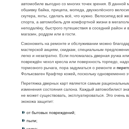
автомобиле выгодно со многих точек зрения. В данной
обшивку байка, прицепа, мопеда, двухколёсного велоси
скутера, яхты, сделать всё, что нужно. Велосипед всё ж
спорта, а автомобиль для комфортной жизни в мегаполи
неподалёку, быстрого путешествия в соседний район и 
магазин, роддом или в гости.
Сэкономить на ремонте и обслуживании можно благода
мастерской акциям, скидкам, специальным предложени
легко и незатратно. Если поломалась дверная ручка или
повреждён чехол кресла или поверхность торпедо, над
тормозного рычага, пора задуматься о ремонте и
перет
Фольксваген Крафтер кожей
,
поскольку одновременно э
Перетяжка дверных карт является самым рациональны
изменения состояния салона. Каждый автомобилист зна
не может существовать, эксплуатироваться. Это очень в
экокожа защитит:
от бытовых повреждений;
пыли;
шума;