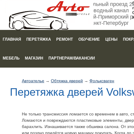
Мебельный проезд 2
Обводный канал
Кировский-Приморский р
Санкт-Петербург
ГЛАВНАЯ
ПЕРЕТЯЖКА
РЕМОНТ
ОБУЧЕНИЕ
ЦЕНЫ
ПОКР
Зака
МЕБЕЛЬ
МАГАЗИН
ПАРТНЕРАМ/ВАКАНСИИ
Автоателье
→
Обтяжка дверей
→
Фольксваген
Перетяжка дверей Volks
Не только трансмиссия ломается со временем в авто, ст
Ломаются и повреждаются пластиковые элементы, две
барахлить. Изнашивается также обшивка салона. От этог
или поздно придётся новую машину покупать. Когда до 