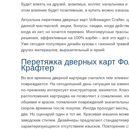
будет влиять на друзей, знакомых, коллег, начальника 
этом влияние будет позитивным, а купить можно изнач
Актуальна перетяжка дверных карт Volkswagen Crafter, ц
данной мастерской, акции, бонусы, скидки, когда дейст
когда их нет, но хочется перемен. Многоярусные трассы
решения, эффективные на 100% аэрбег – всё это ждёт 
Уже сегодня популярен дизайн кузова с газонной травой,
других материалов, выразительный и яркий.
Перетяжка дверных карт Фо
Крафтер
Во все времена дверной картридж считался тем элемент
повреждается. На сегодняшний день ситуация не измен
по-прежнему интересует конструкторов, меняется. Клас
расположения картриджа не позволяет, к сожалению, из
обшивки и краски, появления повреждений значительны
скором времени после покупки. Иногда проходит месяц, 
два. Но сценарий один и тот же. Красивая машина може
заводским стилем. Дизайнеры предлагают стандартизи
характеризующиеся отсутствием изысков. Повторение с