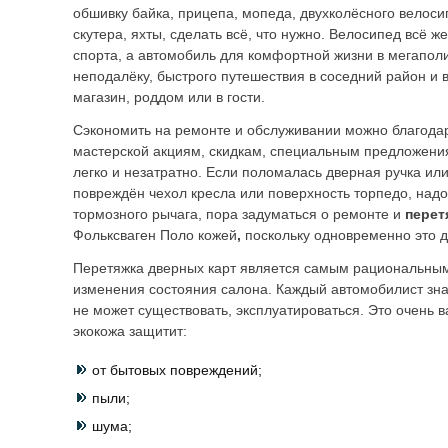
обшивку байка, прицепа, мопеда, двухколёсного велоси
скутера, яхты, сделать всё, что нужно. Велосипед всё ж
спорта, а автомобиль для комфортной жизни в мегаполи
неподалёку, быстрого путешествия в соседний район и 
магазин, роддом или в гости.
Сэкономить на ремонте и обслуживании можно благода
мастерской акциям, скидкам, специальным предложени
легко и незатратно. Если поломалась дверная ручка или
повреждён чехол кресла или поверхность торпедо, над
тормозного рычага, пора задуматься о ремонте и
перет
Фольксваген Поло кожей
,
поскольку одновременно это д
Перетяжка дверных карт является самым рациональны
изменения состояния салона. Каждый автомобилист зна
не может существовать, эксплуатироваться. Это очень в
экокожа защитит:
от бытовых повреждений;
пыли;
шума;