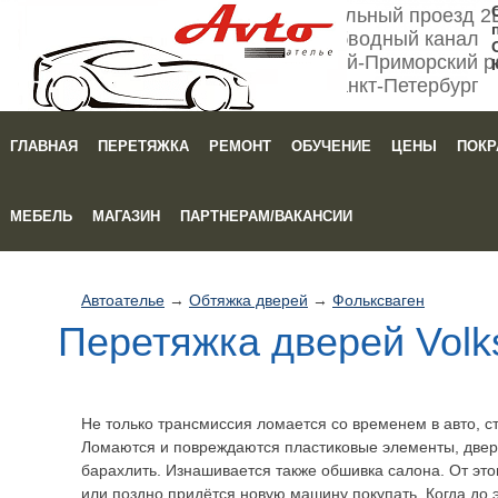
Мебельный проезд 2
Обводный канал
Кировский-Приморский р
Санкт-Петербург
ГЛАВНАЯ
ПЕРЕТЯЖКА
РЕМОНТ
ОБУЧЕНИЕ
ЦЕНЫ
ПОКР
Зака
МЕБЕЛЬ
МАГАЗИН
ПАРТНЕРАМ/ВАКАНСИИ
Автоателье
→
Обтяжка дверей
→
Фольксваген
Перетяжка дверей Volk
Не только трансмиссия ломается со временем в авто, ст
Ломаются и повреждаются пластиковые элементы, две
барахлить. Изнашивается также обшивка салона. От этог
или поздно придётся новую машину покупать. Когда до 