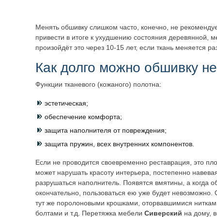
Менять обшивку слишком часто, конечно, не рекомендуе
привести в итоге к ухудшению состояния деревянной, м
произойдёт это через 10-15 лет, если ткань меняется раз
Как долго можно обшивку н
Функции тканевого (кожаного) полотна:
эстетическая;
обеспечение комфорта;
защита наполнителя от повреждения;
защита пружин, всех внутренних компонентов.
Если не проводится своевременно реставрация, это пл
может нарушать красоту интерьера, постепенно навева
разрушаться наполнитель. Появятся вмятины, а когда о
окончательно, пользоваться ею уже будет невозможно.
тут же поролоновыми крошками, оторвавшимися ниткам
болтами и т.д. Перетяжка мебели
Сиверский
на дому, 