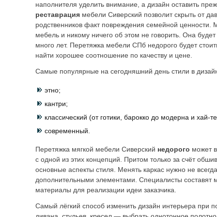
наполнителя уделить внимание, а дизайн оставить преж
реставрация
мебели Сиверский позволит скрыть от дав
родственников факт повреждения семейной ценности. 
мебель и никому ничего об этом не говорить. Она будет
много лет. Перетяжка мебели СПб недорого будет стоит
найти хорошее соотношение по качеству и цене.
Самые популярные на сегодняшний день стили в дизай
этно;
кантри;
классический (от готики, барокко до модерна и хай-те
современный.
Перетяжка мягкой мебели Сиверский
недорого
может в
с одной из этих концепций. Притом только за счёт обши
основные аспекты стиля. Менять каркас нужно не всегда
дополнительными элементами. Специалисты составят м
материалы для реализации идеи заказчика.
Самый лёгкий способ изменить дизайн интерьера при 
дивана, стульев, кресел — выбрать однотонное полотно,