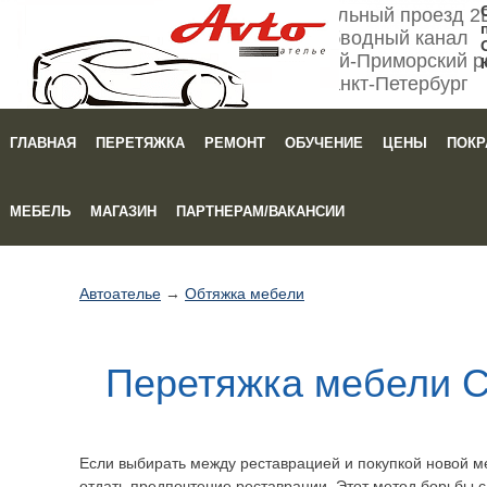
Мебельный проезд 2
Обводный канал
Кировский-Приморский р
Санкт-Петербург
ГЛАВНАЯ
ПЕРЕТЯЖКА
РЕМОНТ
ОБУЧЕНИЕ
ЦЕНЫ
ПОКР
Зака
МЕБЕЛЬ
МАГАЗИН
ПАРТНЕРАМ/ВАКАНСИИ
Автоателье
→
Обтяжка мебели
Перетяжка мебели С
Если выбирать между реставрацией и покупкой новой ме
отдать предпочтение реставрации. Этот метод борьбы с