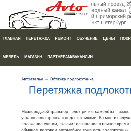
Мебельный проезд 2
Обводный канал
Кировский-Приморский р
Санкт-Петербург
ГЛАВНАЯ
ПЕРЕТЯЖКА
РЕМОНТ
ОБУЧЕНИЕ
ЦЕНЫ
ПОКР
Зака
МЕБЕЛЬ
МАГАЗИН
ПАРТНЕРАМ/ВАКАНСИИ
Автоателье
→
Обтяжка подлокотника
Перетяжка подлокот
Межгородской транспорт, электрички, самолёты – везде
установлены кресла с подлокотниками. Во многих случ
положение спинки, включит освещение в ночное время т
обычном легковом автомобиле тоже есть подлокотники. 