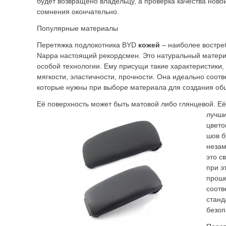
будет возвращено владельцу, а проверка качества ново
сомнения окончательно.
Популярные материалы
Перетяжка подлокотника BYD
кожей
– наиболее востре
Nappa настоящий рекордсмен. Это натуральный матери
особой технологии. Ему присущи такие характеристики,
мягкости, эластичности, прочности. Она идеально соот
которые нужны при выборе материала для создания об
Её поверхность может быть матовой либо глянцевой. Её
лучш
цвето
шов б
незам
это с
при э
проше
соотв
станд
безоп