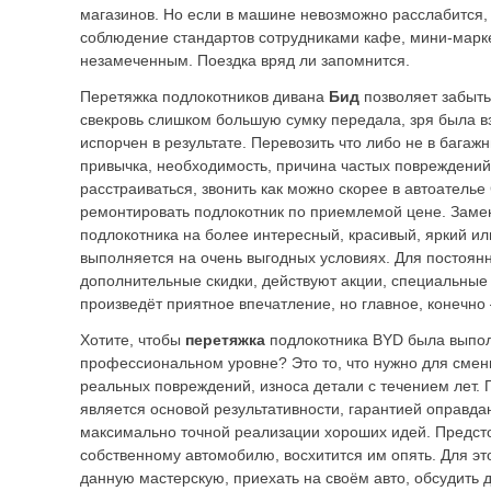
магазинов. Но если в машине невозможно расслабится,
соблюдение стандартов сотрудниками кафе, мини-марк
незамеченным. Поездка вряд ли запомнится.
Перетяжка подлокотников дивана
Бид
позволяет забыть
свекровь слишком большую сумку передала, зря была вз
испорчен в результате. Перевозить что либо не в багажн
привычка, необходимость, причина частых повреждений
расстраиваться, звонить как можно скорее в автоателье
ремонтировать подлокотник по приемлемой цене. Заме
подлокотника на более интересный, красивый, яркий и
выполняется на очень выгодных условиях. Для постоян
дополнительные скидки, действуют акции, специальные
произведёт приятное впечатление, но главное, конечно 
Хотите, чтобы
перетяжка
подлокотника BYD была выпо
профессиональном уровне? Это то, что нужно для смен
реальных повреждений, износа детали с течением лет
является основой результативности, гарантией оправд
максимально точной реализации хороших идей. Предсто
собственному автомобилю, восхитится им опять. Для это
данную мастерскую, приехать на своём авто, обсудить 