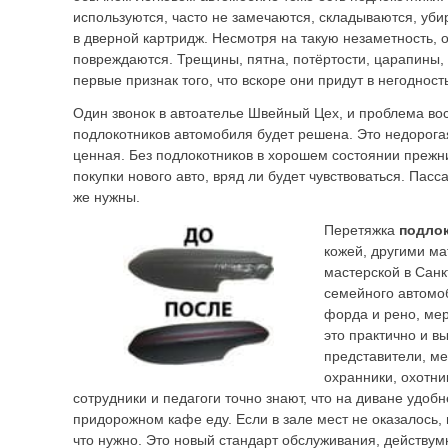
используются, часто не замечаются, складываются, уб
в дверной картридж. Несмотря на такую незаметность, 
повреждаются. Трещины, пятна, потёртости, царапины,
первые признак того, что вскоре они придут в негодност
Один звонок в автоателье Швейный Цех, и проблема во
подлокотников автомобиля будет решена. Это недорога
ценная. Без подлокотников в хорошем состоянии прежн
покупки нового авто, вряд ли будет чувствоваться. Пас
же нужны.
Перетяжка
подло
кожей, другими м
мастерской в Санк
семейного автомоб
форда и рено, ме
это практично и в
представители, ме
охранники, охотни
сотрудники и педагоги точно знают, что на диване удоб
придорожном кафе еду. Если в зале мест не оказалось, 
что нужно. Это новый стандарт обслуживания, действу