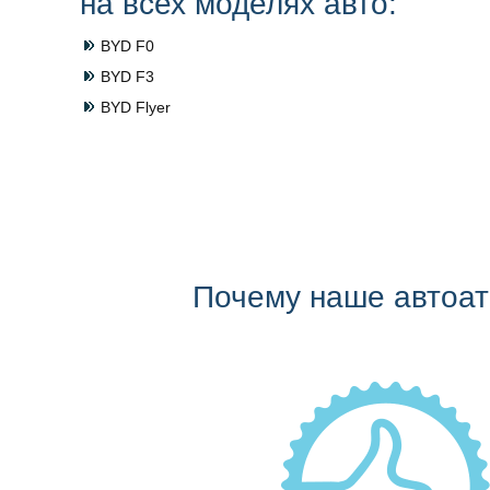
на всех моделях авто:
BYD F0
BYD F3
BYD Flyer
Почему наше автоа