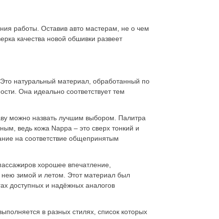
ия работы. Оставив авто мастерам, не о чем
ерка качества новой обшивки развеет
 Это натуральный материал, обработанный по
ности. Она идеально соответствует тем
аву можно назвать лучшим
выбором. Палитра
ым, ведь кожа Nappa – это сверх тонкий и
ание на соответствие общепринятым
 пассажиров хорошее впечатление,
нею зимой и летом. Этот материал был
гах доступных и надёжных аналогов
выполняется в разных стилях, список которых