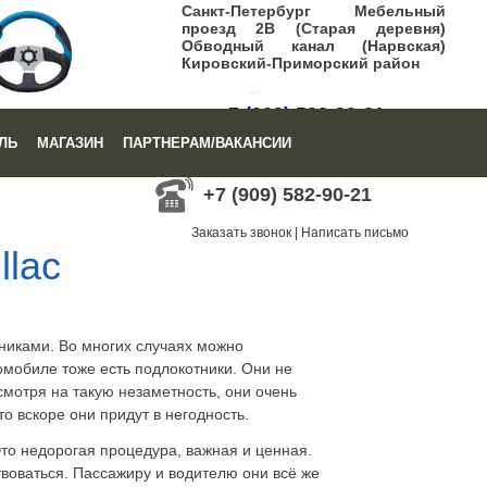
Санкт-Петербург Мебельный
проезд 2В (Старая деревня)
Обводный канал (Нарвская)
Кировский-Приморский район
+7 (909) 582-90-21
ЛЬ
МАГАЗИН
ПАРТНЕРАМ/ВАКАНСИИ
Заказать звонок
|
Написать письмо
+7 (909) 582-90-21
Заказать звонок
|
Написать письмо
llac
тниками. Во многих случаях можно
омобиле тоже есть подлокотники. Они не
смотря на такую незаметность, они очень
о вскоре они придут в негодность.
то недорогая процедура, важная и ценная.
твоваться. Пассажиру и водителю они всё же