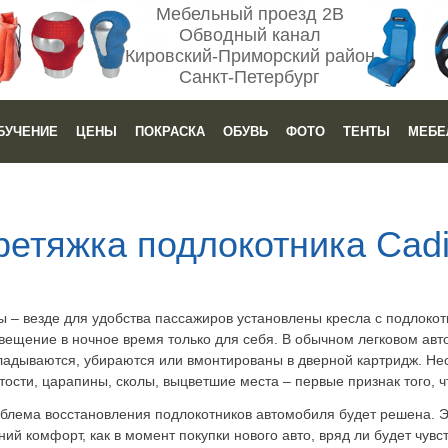
Мебельный проезд 2В
Обводный канал
Кировский-Приморский район
Санкт-Петербург
БУЧЕНИЕ
ЦЕНЫ
ПОКРАСКА
ОБУВЬ
ФОТО
ТЕНТЫ
МЕБЕ
етяжка подлокотника Cadi
ы – везде для удобства пассажиров установлены кресла с подлоко
вещение в ночное время только для себя. В обычном легковом авт
кладываются, убираются или вмонтированы в дверной картридж. Не
ости, царапины, сколы, выцветшие места – первые признак того, чт
облема восстановления подлокотников автомобиля будет решена. Э
ий комфорт, как в момент покупки нового авто, вряд ли будет чувс