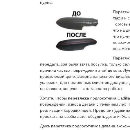
нужны.
Перетяж
такси и 
Торговые
что на д
что нужн
невозмож
незамече
Перетяж
передала, зря была взята посылка, только сал
причина частых повреждений этой детали. Луч
приемлемой цене. Замена начального дизайна
условиях. Для постоянных клиентов доступны
но главное, конечно – это качество работы.
Хотите, чтобы
перетяжка
подлокотника Cadill
повреждений, износа детали с течением лет.
реализации хороших идей. Предстоит удивитьс
приехать на своём авто, обсудить детали. Ус
Даже перетяжка подлокотников дивана экокоже