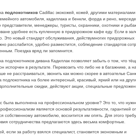
ка
подлокотников
Cadillac экокожей, кожей, другими материалами
семейного автомобиля, кадиллака и бенкли, форда и рено, мерседе
 представители, менеджеры, туристы, охранники, охотники и рыбак
иване удобнее есть купленную в придорожном кафе еду. Если в зале
о. Это новый стандарт обслуживания, действумногих придорожных 
но расслабится, удобно разместится, соблюдение стандартов сот
нным. Поездка вряд ли запомнится.
ка подлокотников дивана Кадиллак
позволяет забыть о том, что т
он испорчен в результате. Перевозить что либо не в багажнике, а 
ше не расстраиваться, звонить как можно скорее в автоателье Сан
 подлокотника на более интересный, красивый, яркий или на дру
 дополнительные скидки, действуют акции, специальные предложен
ac была выполнена
на профессиональном уровне? Это то, что нужн
 Профессионализм является основой результативности, гарантией 
я собственному автомобилю, восхитится им опять. Для этого треб
ловия сотрудничества предлагаются здесь весьма комфортные.
й, если за работу взялся специалист, становится экономным и