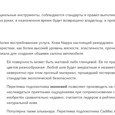
циальные инструменты, соблюдаются стандарты и правил выполнен
х руках, в назначенное время будет возвращено владельцу, а пров
более востребованная услуга. Кожа Nappa настоящий рекордсмен.
ристики, как более высокий уровень мягкости, эластичности, проч
риала для создания обшивки салона автомобиля.
Её поверхность может быть матовой либо глянцевой. Её по пр
цветов разнообразная. Любой шов будет аккуратным и незаметн
невероятно при этом прочный материал, прошедший тестиров
стандартам экологической безопасности.
Перетяжка подлокотника
экокожей
позволяет производить на
наслаждаться приятными ощущениями при соприкосновении с 
изобретён сравнительно недавно, считается лидером в рейтин
натуральной кожи.
Популярна также альканара. Перетяжка подлокотника Cadillac 