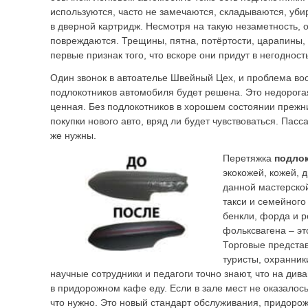
используются, часто не замечаются, складываются, уб
в дверной картридж. Несмотря на такую незаметность, 
повреждаются. Трещины, пятна, потёртости, царапины,
первые признак того, что вскоре они придут в негодност
Один звонок в автоателье Швейный Цех, и проблема во
подлокотников автомобиля будет решена. Это недорога
ценная. Без подлокотников в хорошем состоянии прежн
покупки нового авто, вряд ли будет чувствоваться. Пас
же нужны.
Перетяжка
подло
экокожей, кожей, 
данной мастерской
такси и семейного
бенкли, форда и р
фольксвагена – эт
Торговые предста
туристы, охранник
научные сотрудники и педагоги точно знают, что на див
в придорожном кафе еду. Если в зале мест не оказалось,
что нужно. Это новый стандарт обслуживания, придоро