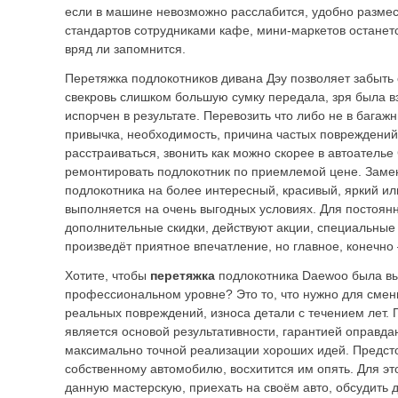
если в машине невозможно расслабится, удобно размес
стандартов сотрудниками кафе, мини-маркетов останет
вряд ли запомнится.
Перетяжка подлокотников дивана Дэу
позволяет забыть 
свекровь слишком большую сумку передала, зря была вз
испорчен в результате. Перевозить что либо не в багажн
привычка, необходимость, причина частых повреждений
расстраиваться, звонить как можно скорее в автоателье
ремонтировать подлокотник по приемлемой цене. Заме
подлокотника на более интересный, красивый, яркий и
выполняется на очень выгодных условиях. Для постоян
дополнительные скидки, действуют акции, специальные
произведёт приятное впечатление, но главное, конечно 
Хотите, чтобы
перетяжка
подлокотника Daewoo была в
профессиональном уровне? Это то, что нужно для смен
реальных повреждений, износа детали с течением лет
является основой результативности, гарантией оправд
максимально точной реализации хороших идей. Предсто
собственному автомобилю, восхитится им опять. Для это
данную мастерскую, приехать на своём авто, обсудить 