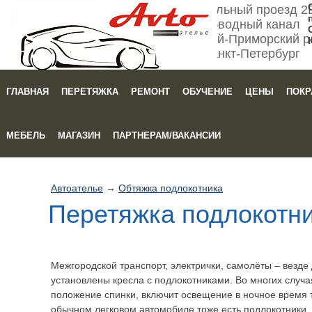
Мебельный проезд 2
Обводный канал
Кировский-Приморский р
Санкт-Петербург
ГЛАВНАЯ
ПЕРЕТЯЖКА
РЕМОНТ
ОБУЧЕНИЕ
ЦЕНЫ
ПОКР
Зака
МЕБЕЛЬ
МАГАЗИН
ПАРТНЕРАМ/ВАКАНСИИ
Автоателье
→
Обтяжка подлокотника
Перетяжка подлокотн
Межгородской транспорт, электрички, самолёты – везде
установлены кресла с подлокотниками. Во многих случ
положение спинки, включит освещение в ночное время т
обычном легковом автомобиле тоже есть подлокотники. 