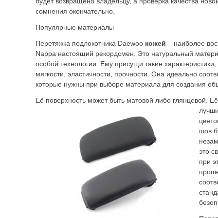
будет возвращено владельцу, а проверка качества ново
сомнения окончательно.
Популярные материалы
Перетяжка подлокотника Daewoo
кожей
– наиболее вос
Nappa настоящий рекордсмен. Это натуральный матери
особой технологии. Ему присущи такие характеристики,
мягкости, эластичности, прочности. Она идеально соот
которые нужны при выборе материала для создания об
Её поверхность может быть матовой либо глянцевой. Её
лучш
цвето
шов б
незам
это с
при э
проше
соотв
станд
безоп