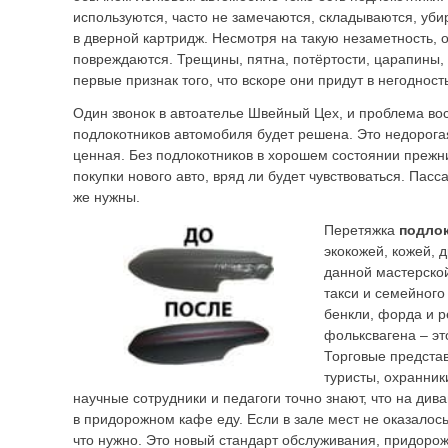
используются, часто не замечаются, складываются, уб
в дверной картридж. Несмотря на такую незаметность, 
повреждаются. Трещины, пятна, потёртости, царапины,
первые признак того, что вскоре они придут в негодност
Один звонок в автоателье Швейный Цех, и проблема во
подлокотников автомобиля будет решена. Это недорога
ценная. Без подлокотников в хорошем состоянии прежн
покупки нового авто, вряд ли будет чувствоваться. Пас
же нужны.
Перетяжка
подлок
экокожей, кожей, 
данной мастерской
такси и семейного
бенкли, форда и р
фольксвагена – эт
Торговые предста
туристы, охранник
научные сотрудники и педагоги точно знают, что на див
в придорожном кафе еду. Если в зале мест не оказалось,
что нужно. Это новый стандарт обслуживания, придоро