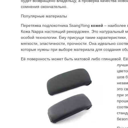
будет возвращено владельцу, а проверка качества ново
сомнения окончательно.
Популярные материалы
Перетяжка подлокотника SsangYong
кожей
– наиболее 
Кожа Nappa настоящий рекордсмен. Это натуральный м
особой технологии. Ему присущи такие характеристики,
мягкости, эластичности, прочности. Она идеально соот
которые нужны при выборе материала для создания об
Её поверхность может быть матовой либо глянцевой. Её
лучш
цвето
шов б
незам
это с
при э
проше
соотв
станд
безоп