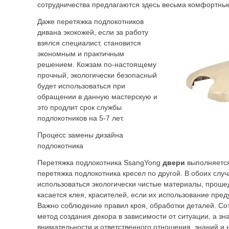
сотрудничества предлагаются здесь весьма комфортны
Даже перетяжка подлокотников
дивана экокожей, если за работу
взялся специалист, становится
экономным и практичным
решением. Кожзам по-настоящему
прочный, экологически безопасный
будет использоваться при
обращении в данную мастерскую и
это продлит срок службы
подлокотников на 5-7 лет.
Процесс замены дизайна
подлокотника
Перетяжка подлокотника SsangYong
двери
выполняется
перетяжка подлокотника кресел по другой. В обоих слу
использоваться экологически чистые материалы, проше
касается клея, красителей, если их использование пре
Важно соблюдение правил кроя, обработки деталей. Со
метод создания декора в зависимости от ситуации, а зна
внимательности и ответственного отношения, знаний и 