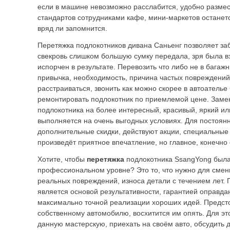
если в машине невозможно расслабится, удобно размес
стандартов сотрудниками кафе, мини-маркетов останет
вряд ли запомнится.
Перетяжка подлокотников дивана Саньенг позволяет заб
свекровь слишком большую сумку передала, зря была вз
испорчен в результате. Перевозить что либо не в багажн
привычка, необходимость, причина частых повреждений
расстраиваться, звонить как можно скорее в автоателье
ремонтировать подлокотник по приемлемой цене. Заме
подлокотника на более интересный, красивый, яркий и
выполняется на очень выгодных условиях. Для постоян
дополнительные скидки, действуют акции, специальные
произведёт приятное впечатление, но главное, конечно 
Хотите, чтобы
перетяжка
подлокотника SsangYong был
профессиональном уровне? Это то, что нужно для смен
реальных повреждений, износа детали с течением лет
является основой результативности, гарантией оправд
максимально точной реализации хороших идей. Предсто
собственному автомобилю, восхитится им опять. Для это
данную мастерскую, приехать на своём авто, обсудить 