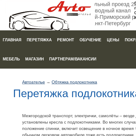
Мебельный проезд 2
Обводный канал
Кировский-Приморский р
Санкт-Петербург
ГЛАВНАЯ
ПЕРЕТЯЖКА
РЕМОНТ
ОБУЧЕНИЕ
ЦЕНЫ
ПОКР
Зака
МЕБЕЛЬ
МАГАЗИН
ПАРТНЕРАМ/ВАКАНСИИ
Автоателье
→
Обтяжка подлокотника
Перетяжка подлокотник
Межгородской транспорт, электрички, самолёты – везде
установлены кресла с подлокотниками. Во многих случ
положение спинки, включит освещение в ночное время т
обычном легковом автомобиле тоже есть подлокотники. 