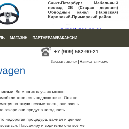
Санкт-Петербург Мебельный
проезд 2В (Старая деревня)
Обводный канал (Нарвская)
Кировский-Приморский район
+7 (909) 582-90-21
ЛЬ
МАГАЗИН
ПАРТНЕРАМ/ВАКАНСИИ
Заказать звонок
|
Написать письмо
+7 (909) 582-90-21
Заказать звонок
|
Написать письмо
wagen
тниками. Во многих случаях можно
омобиле тоже есть подлокотники. Они не
смотря на такую незаметность, они очень
о вскоре они придут в негодность.
то недорогая процедура, важная и ценная.
твоваться. Пассажиру и водителю они всё же