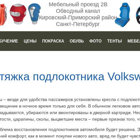
Мебельный проезд 2В
Обводный канал
Кировский-Приморский район
Санкт-Петербург
БУЧЕНИЕ
ЦЕНЫ
ПОКРАСКА
ОБУВЬ
ФОТО
ТЕНТЫ
МЕБЕ
тяжка подлокотника Volks
ы – везде для удобства пассажиров установлены кресла с подлоко
вещение в ночное время только для себя. В обычном легковом авт
кладываются, убираются или вмонтированы в дверной картридж. Не
ости, царапины, сколы, выцветшие места – первые признак того, чт
облема восстановления подлокотников автомобиля будет решена. Э
ий комфорт, как в момент покупки нового авто, вряд ли будет чувс