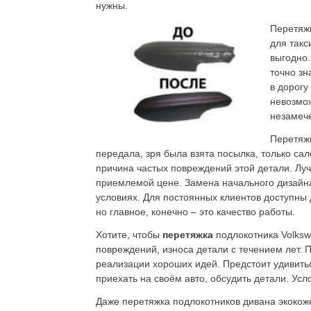
нужны.
Перетяж
для такс
выгодно.
точно зн
в дорогу
невозмож
незамече
Перетяжк
передала, зря была взята посылка, только сал
причина частых повреждений этой детали. Луч
приемлемой цене. Замена начального дизайна
условиях. Для постоянных клиентов доступны
но главное, конечно – это качество работы.
Хотите, чтобы
перетяжка
подлокотника Volks
повреждений, износа детали с течением лет.
реализации хороших идей. Предстоит удивитьс
приехать на своём авто, обсудить детали. Ус
Даже перетяжка подлокотников дивана экокоже