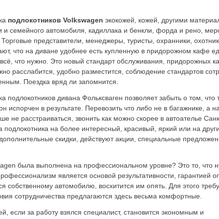
ка
подлокотников Volkswagen
экокожей, кожей, другими материа
и и семейного автомобиля, кадиллака и бенкли, форда и рено, мер
 Торговые представители, менеджеры, туристы, охранники, охотник
ают, что на диване удобнее есть купленную в придорожном кафе еду
 всё, что нужно. Это новый стандарт обслуживания, придорожных к
но расслабится, удобно разместится, соблюдение стандартов сот
нным. Поездка вряд ли запомнится.
а подлокотников дивана Фольксваген позволяет забыть о том, что
он испорчен в результате. Перевозить что либо не в багажнике, а 
ше не расстраиваться, звонить как можно скорее в автоателье Сан
 подлокотника на более интересный, красивый, яркий или на дру
 дополнительные скидки, действуют акции, специальные предложен
wagen была выполнена
на профессиональном уровне? Это то, что 
 Профессионализм является основой результативности, гарантией 
я собственному автомобилю, восхитится им опять. Для этого треб
ловия сотрудничества предлагаются здесь весьма комфортные.
й, если за работу взялся специалист, становится экономным и