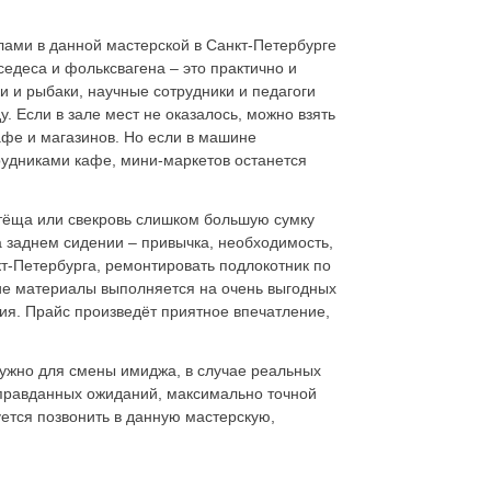
лами в данной мастерской в Санкт-Петербурге
седеса и фольксвагена – это практично и
и и рыбаки, научные сотрудники и педагоги
. Если в зале мест не оказалось, можно взять
афе и магазинов. Но если в машине
рудниками кафе, мини-маркетов останется
 тёща или свекровь слишком большую сумку
на заднем сидении – привычка, необходимость,
кт-Петербурга, ремонтировать подлокотник по
гие материалы выполняется на очень выгодных
ия. Прайс произведёт приятное впечатление,
нужно для смены имиджа, в случае реальных
оправданных ожиданий, максимально точной
уется позвонить в данную мастерскую,