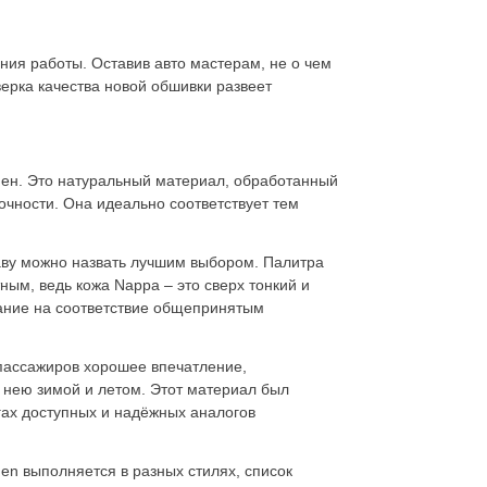
ия работы. Оставив авто мастерам, не о чем
ерка качества новой обшивки развеет
мен. Это натуральный материал, обработанный
рочности. Она идеально соответствует тем
аву можно назвать лучшим
выбором. Палитра
ым, ведь кожа Nappa – это сверх тонкий и
ание на соответствие общепринятым
 пассажиров хорошее впечатление,
нею зимой и летом. Этот материал был
гах доступных и надёжных аналогов
en выполняется в разных стилях, список