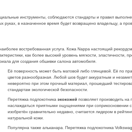
циальные инструменты, соблюдаются стандарты и правил выполнен
х руках, в назначенное время будет возвращено владельцу, а пров
наиболее востребованная услуга. Кожа Nappa настоящий рекордс
ктеристики, как более высокий уровень мягкости, эластичности, п
риала для создания обшивки салона автомобиля.
Её поверхность может быть матовой либо глянцевой. Её по пр
цветов разнообразная. Любой шов будет аккуратным и незаметн
невероятно при этом прочный материал, прошедший тестиров
стандартам экологической безопасности.
Перетяжка подлокотника
экокожей
позволяет производить на
наслаждаться приятными ощущениями при соприкосновении с 
изобретён сравнительно недавно, считается лидером в рейтин
натуральной кожи.
Популярна также альканара. Перетяжка подлокотника Volkswag