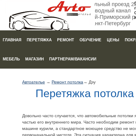
Мебельный проезд 2
Обводный канал
Кировский-Приморский р
Санкт-Петербург
ГЛАВНАЯ
ПЕРЕТЯЖКА
РЕМОНТ
ОБУЧЕНИЕ
ЦЕНЫ
ПОКР
Зака
МЕБЕЛЬ
МАГАЗИН
ПАРТНЕРАМ/ВАКАНСИИ
Автоателье
→
Ремонт потолка
→ Дэу
Перетяжка потолка
Довольно часто случается, что автомобильные потолки 
частью его внутреннего мира. Часто необходим ремонт 
машине курили, а стандартное моющее средство не мож
первоначальной чистоте. Эта ситуация характерна для