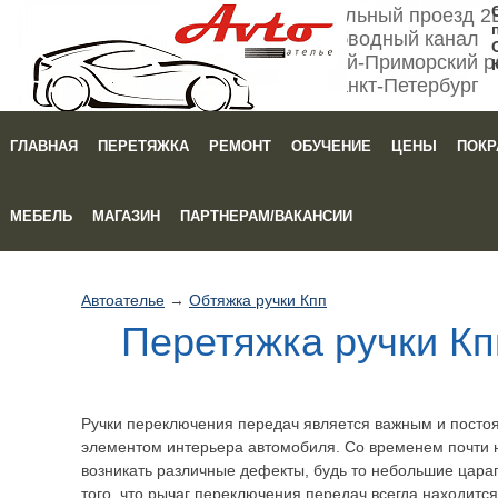
Мебельный проезд 2
Обводный канал
Кировский-Приморский р
Санкт-Петербург
ГЛАВНАЯ
ПЕРЕТЯЖКА
РЕМОНТ
ОБУЧЕНИЕ
ЦЕНЫ
ПОКР
Зака
МЕБЕЛЬ
МАГАЗИН
ПАРТНЕРАМ/ВАКАНСИИ
Автоателье
→
Обтяжка ручки Кпп
Перетяжка ручки Кп
Ручки переключения передач является важным и посто
элементом интерьера автомобиля. Со временем почти 
возникать различные дефекты, будь то небольшие цара
того, что рычаг переключения передач всегда находится