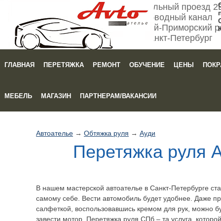
Мебельный проезд 2
Обводный канал
Кировский-Приморский р
Санкт-Петербург
ГЛАВНАЯ
ПЕРЕТЯЖКА
РЕМОНТ
ОБУЧЕНИЕ
ЦЕНЫ
ПОКР
Зака
МЕБЕЛЬ
МАГАЗИН
ПАРТНЕРАМ/ВАКАНСИИ
Автоателье
→
Обтяжка руля
→
Ауди
Перетяжка руля A
В нашем мастерской автоателье в Санкт-Петербурге ст
самому себе. Вести автомобиль будет удобнее. Даже п
салфеткой, воспользовавшись кремом для рук, можно бу
завести мотор. Перетяжка руля СПб – та услуга, которо