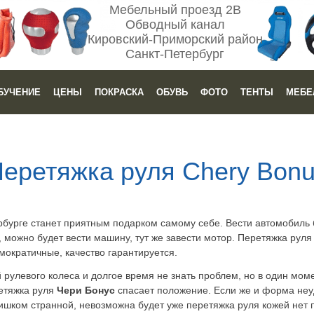
Мебельный проезд 2В
Обводный канал
Кировский-Приморский район
Санкт-Петербург
БУЧЕНИЕ
ЦЕНЫ
ПОКРАСКА
ОБУВЬ
ФОТО
ТЕНТЫ
МЕБЕ
еретяжка руля Chery Bon
рбурге станет приятным подарком самому себе. Вести автомобиль 
 можно будет вести машину, тут же завести мотор. Перетяжка руля 
мократичные, качество гарантируется.
рулевого колеса и долгое время не знать проблем, но в один моме
ретяжка руля
Чери Бонус
спасает положение. Если же и форма неуд
ишком странной, невозможна будет уже перетяжка руля кожей нет 