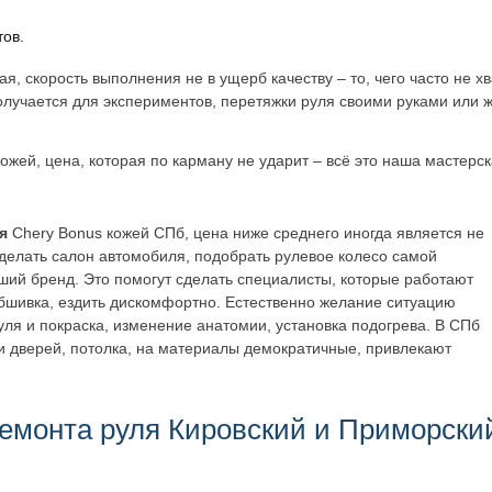
тов.
, скорость выполнения не в ущерб качеству – то, чего часто не х
олучается для экспериментов, перетяжки руля своими руками или 
ей, цена, которая по карману не ударит – всё это наша мастерск
я
Chery Bonus кожей СПб, цена ниже среднего иногда является не
еделать салон автомобиля, подобрать рулевое колесо самой
ший бренд. Это помогут сделать специалисты, которые работают
обшивка, ездить дискомфортно. Естественно желание ситуацию
уля и покраска, изменение анатомии, установка подогрева. В СПб
ки дверей, потолка, на материалы демократичные, привлекают
емонта руля Кировский и Приморски