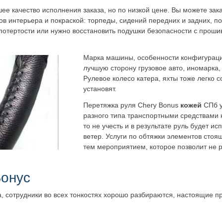
е качество исполнения заказа, но по низкой цене. Вы можете зака
в интерьера и покраской: торпеды, сидений передних и задних, под
 потертости или нужно восстановить подушки безопасности с прошив
Марка машины, особенности конфигурации
лучшую сторону грузовое авто, иномарка,
Рулевое колесо катера, яхты тоже легко с
установят.
Перетяжка руля Chery Bonus
кожей
СПб у
разного типа транспортными средствами 
то не учесть и в результате руль будет 
ветер. Услуги по обтяжки элементов стоя
тем мероприятием, которое позволит не р
Бонус
а, сотрудники во всех тонкостях хорошо разбираются, настоящие 