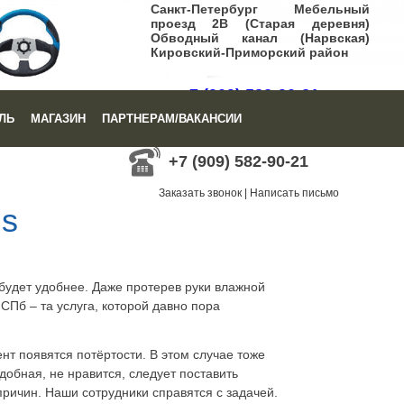
Санкт-Петербург Мебельный
проезд 2В (Старая деревня)
Обводный канал (Нарвская)
Кировский-Приморский район
+7 (909) 582-90-21
ЛЬ
МАГАЗИН
ПАРТНЕРАМ/ВАКАНСИИ
Заказать звонок
|
Написать письмо
+7 (909) 582-90-21
Заказать звонок
|
Написать письмо
us
будет удобнее. Даже протерев руки влажной
СПб – та услуга, которой давно пора
нт появятся потёртости. В этом случае тоже
обная, не нравится, следует поставить
причин. Наши сотрудники справятся с задачей.