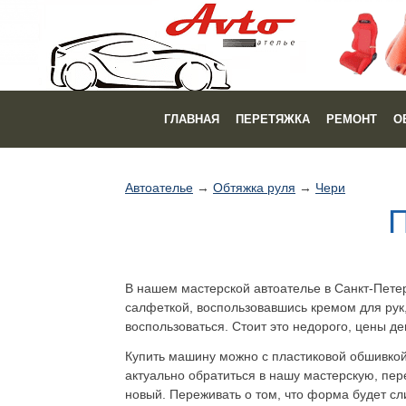
ГЛАВНАЯ
ПЕРЕТЯЖКА
РЕМОНТ
О
Автоателье
→
Обтяжка руля
→
Чери
П
В нашем мастерской автоателье в Санкт-Пете
салфеткой, воспользовавшись кремом для рук,
воспользоваться. Стоит это недорого, цены де
Купить машину можно с пластиковой обшивкой 
актуально обратиться в нашу мастерскую, пе
новый. Переживать о том, что форма будет сл