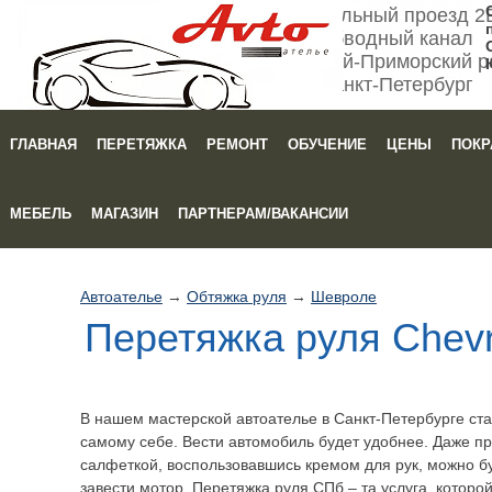
Мебельный проезд 2
Обводный канал
Кировский-Приморский р
Санкт-Петербург
ГЛАВНАЯ
ПЕРЕТЯЖКА
РЕМОНТ
ОБУЧЕНИЕ
ЦЕНЫ
ПОКР
Зака
МЕБЕЛЬ
МАГАЗИН
ПАРТНЕРАМ/ВАКАНСИИ
Автоателье
→
Обтяжка руля
→
Шевроле
Перетяжка руля Chevro
В нашем мастерской автоателье в Санкт-Петербурге ст
самому себе. Вести автомобиль будет удобнее. Даже п
салфеткой, воспользовавшись кремом для рук, можно бу
завести мотор. Перетяжка руля СПб – та услуга, которо