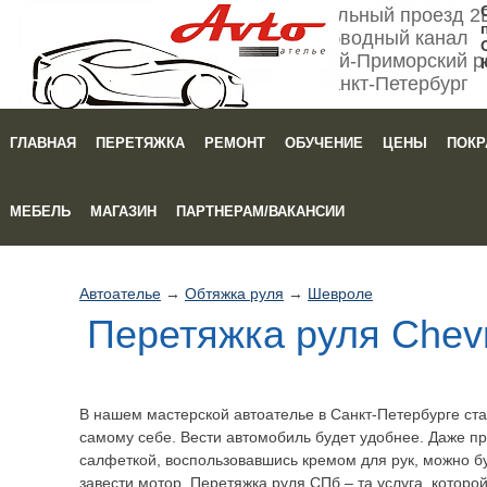
Мебельный проезд 2
Обводный канал
Кировский-Приморский р
Санкт-Петербург
ГЛАВНАЯ
ПЕРЕТЯЖКА
РЕМОНТ
ОБУЧЕНИЕ
ЦЕНЫ
ПОКР
Зака
МЕБЕЛЬ
МАГАЗИН
ПАРТНЕРАМ/ВАКАНСИИ
Автоателье
→
Обтяжка руля
→
Шевроле
Перетяжка руля Chevr
В нашем мастерской автоателье в Санкт-Петербурге ст
самому себе. Вести автомобиль будет удобнее. Даже п
салфеткой, воспользовавшись кремом для рук, можно бу
завести мотор. Перетяжка руля СПб – та услуга, которо