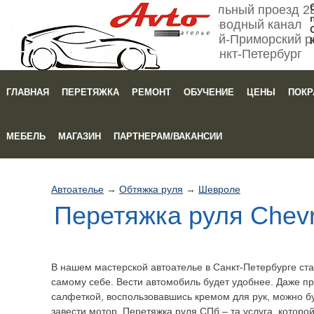
Мебельный проезд 2
Обводный канал
Кировский-Приморский р
Санкт-Петербург
ГЛАВНАЯ
ПЕРЕТЯЖКА
РЕМОНТ
ОБУЧЕНИЕ
ЦЕНЫ
ПОКР
Зака
МЕБЕЛЬ
МАГАЗИН
ПАРТНЕРАМ/ВАКАНСИИ
Автоателье
→
Обтяжка руля
→
Шевроле
Перетяжка руля Chevr
В нашем мастерской автоателье в Санкт-Петербурге ст
самому себе. Вести автомобиль будет удобнее. Даже п
салфеткой, воспользовавшись кремом для рук, можно бу
завести мотор. Перетяжка руля СПб – та услуга, которо