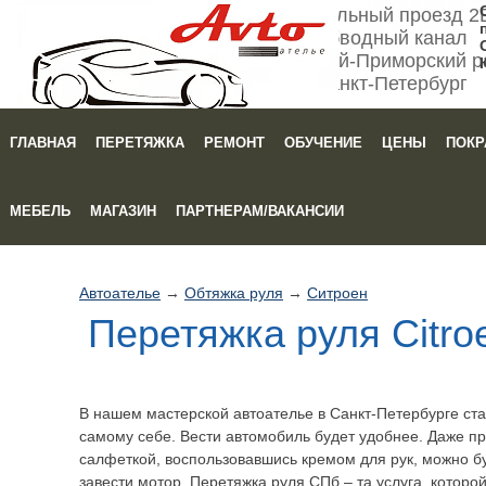
Мебельный проезд 2
Обводный канал
Кировский-Приморский р
Санкт-Петербург
ГЛАВНАЯ
ПЕРЕТЯЖКА
РЕМОНТ
ОБУЧЕНИЕ
ЦЕНЫ
ПОКР
Зака
МЕБЕЛЬ
МАГАЗИН
ПАРТНЕРАМ/ВАКАНСИИ
Автоателье
→
Обтяжка руля
→
Ситроен
Перетяжка руля Citroe
В нашем мастерской автоателье в Санкт-Петербурге ст
самому себе. Вести автомобиль будет удобнее. Даже п
салфеткой, воспользовавшись кремом для рук, можно бу
завести мотор. Перетяжка руля СПб – та услуга, которо