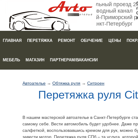
Мебельный проезд 2
Обводный канал
Кировский-Приморский р
Санкт-Петербург
ГЛАВНАЯ
ПЕРЕТЯЖКА
РЕМОНТ
ОБУЧЕНИЕ
ЦЕНЫ
ПОКР
Зака
МЕБЕЛЬ
МАГАЗИН
ПАРТНЕРАМ/ВАКАНСИИ
Автоателье
→
Обтяжка руля
→
Ситроен
Перетяжка руля Ci
В нашем мастерской автоателье в Санкт-Петербурге ст
самому себе. Вести автомобиль будет удобнее. Даже п
салфеткой, воспользовавшись кремом для рук, можно бу
завести мотор. Перетяжка руля СПб – та услуга, которо