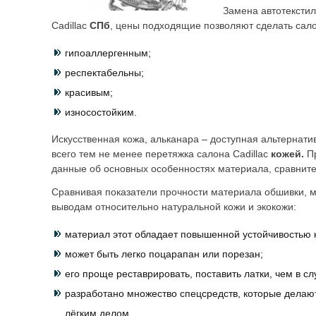
Замена автотекстил
Cadillac
СПб
, цены подходящие позволяют сделать сало
гипоаллергенным;
респектабельны;
красивым;
износостойким.
Искусственная кожа, альканара – доступная альтернати
всего тем не менее перетяжка салона Cadillac
кожей.
П
данные об основных особенностях материала, сравнит
Сравнивая показатели прочности материала обшивки, 
выводам относительно натуральной кожи и экокожи:
материал этот обладает повышенной устойчивостью к
может быть легко поцарапан или порезан;
его проще реставрировать, поставить латки, чем в сл
разработано множество спецсредств, которые делают
лёгким делом.