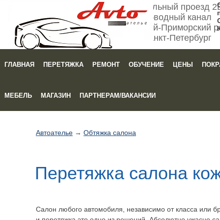
Мебельный проезд 2
Обводный канал
Кировский-Приморский р
Санкт-Петербург
ГЛАВНАЯ
ПЕРЕТЯЖКА
РЕМОНТ
ОБУЧЕНИЕ
ЦЕНЫ
ПОКР
Зака
МЕБЕЛЬ
МАГАЗИН
ПАРТНЕРАМ/ВАКАНСИИ
Автоателье
→
Обтяжка салона
Перетяжка салона кож
Салон любого автомобиля, независимо от класса или бр
и перетяжка это одно из решений. Абсолютно ужасно са