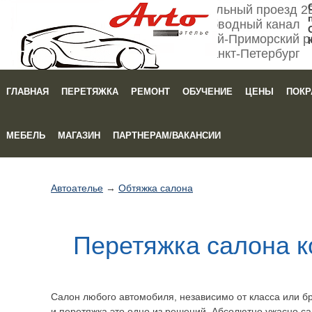
Мебельный проезд 2
Обводный канал
Кировский-Приморский р
Санкт-Петербург
ГЛАВНАЯ
ПЕРЕТЯЖКА
РЕМОНТ
ОБУЧЕНИЕ
ЦЕНЫ
ПОКР
Зака
МЕБЕЛЬ
МАГАЗИН
ПАРТНЕРАМ/ВАКАНСИИ
Автоателье
→
Обтяжка салона
Перетяжка салона к
Салон любого автомобиля, независимо от класса или бр
и перетяжка это одно из решений. Абсолютно ужасно са