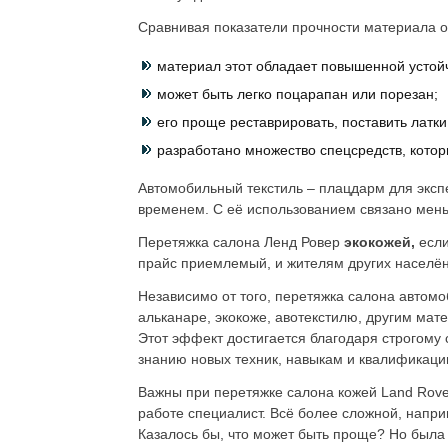
Сравнивая показатели прочности материала о
материал этот обладает повышенной устойч
может быть легко поцарапан или порезан;
его проще реставрировать, поставить латки
разработано множество спецсредств, котор
Автомобильный текстиль – плацдарм для эксп
временем. С её использованием связано мень
Перетяжка салона Ленд Ровер
экокожей,
если
прайс приемлемый, и жителям других населён
Независимо от того, перетяжка салона автом
альканаре, экокоже, авотекстилю, другим мат
Этот эффект достигается благодаря строгому
знанию новых техник, навыкам и квалификаци
Важны при перетяжке салона кожей Land Rover
работе специалист. Всё более сложной, напри
Казалось бы, что может быть проще? Но была 