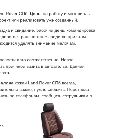
nd Rover СПб.
Цены
на работу и материалы
роект или реализовать уже созданный.
здка и свидание, рабочий день, командировка
едорогое транспортное средство при этом
иходится уделять внимание мелочам,
сности авто соответственно. Новое
ть причиной визита в автоателье. Данная
овать.
алона
кожей Land Rover СПб всегда,
ствительно важно, нужно спешить. Перетяжка
онить по телефонам, сообщить сотрудникам о
–
их