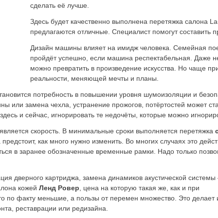
сделать её лучше.
Здесь будет качественно выполнена перетяжка салона La
предлагаются отличные. Специалист помогут составить п
Дизайн машины влияет на имидж человека. Семейная пое
пройдёт успешно, если машина респектабельная. Даже н
можно превратить в произведение искусства. Но чаще пр
реальности, меняющей мечты и планы.
тановится потребность в повышении уровня шумоизоляции и безопа
ины или замена чехла, устранение прожогов, потёртостей может ста
десь и сейчас, игнорировать те недочёты, которые можно игнорир
является скорость. В минимальные сроки выполняется перетяжка
с
 предстоит, как много нужно изменить. Во многих случаях это дей
иться в заранее обозначенные временные рамки. Надо только позв
ация дверного картриджа, замена динамиков акустической системы 
алона кожей
Ленд Ровер
, цена на которую такая же, как и при
о по факту меньшие, а пользы от перемен множество. Это делает 
нта, реставрации или редизайна.