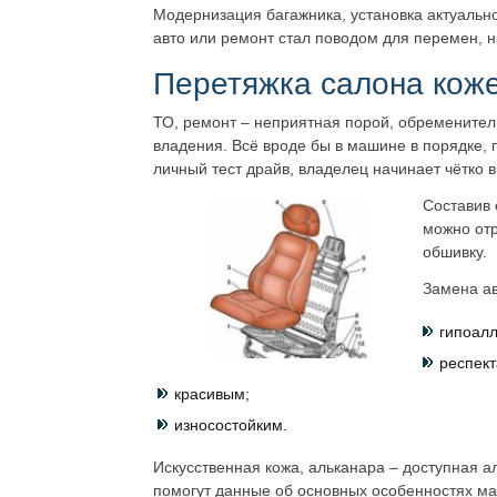
Модернизация багажника, установка актуальн
авто или ремонт стал поводом для перемен, н
Перетяжка салона коже
ТО, ремонт – неприятная порой, обременител
владения. Всё вроде бы в машине в порядке, 
личный тест драйв, владелец начинает чётко 
Составив 
можно отр
обшивку.
Замена ав
гипоал
респек
красивым;
износостойким.
Искусственная кожа, альканара – доступная а
помогут данные об основных особенностях ма