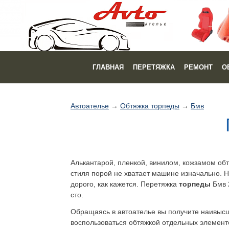
ГЛАВНАЯ
ПЕРЕТЯЖКА
РЕМОНТ
О
Автоателье
→
Обтяжка торпеды
→
Бмв
Алькантарой, пленкой, винилом, кожзамом об
стиля порой не хватает машине изначально. Н
дорого, как кажется. Перетяжка
торпеды
Бмв 2
сто.
Обращаясь в автоателье вы получите наивысше
воспользоваться обтяжкой отдельных элементов