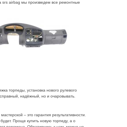
а srs airbag мы произведем все ремонтные
яжка торпеды, установка нового рулевого
справный, надёжный, но и очаровывать.
мастерской – это гарантия результативности.
будет. Проще купить новую торпеду, а о
удет перемена. Обратившись к нам, можно не