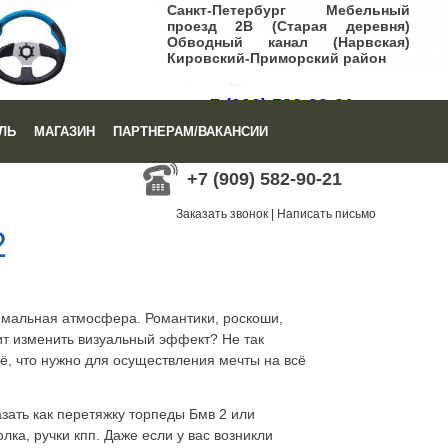
Санкт-Петербург Мебельный
проезд 2В (Старая деревня)
Обводный канал (Нарвская)
Кировский-Приморский район
+7 (909) 582-90-21
ЛЬ
МАГАЗИН
ПАРТНЕРАМ/ВАКАНСИИ
Заказать звонок
|
Написать письмо
+7 (909) 582-90-21
Заказать звонок
|
Написать письмо
2
имальная атмосфера. Романтики, роскоши,
ит изменить визуальный эффект? Не так
ё, что нужно для осуществления мечты на всё
зать как перетяжку торпеды Бмв 2 или
ка, ручки кпп. Даже если у вас возникли