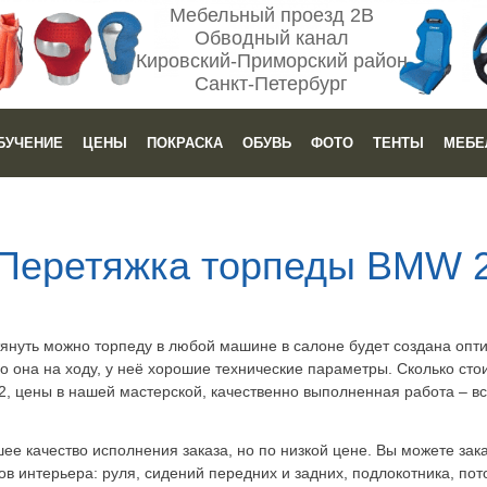
Мебельный проезд 2В
Обводный канал
Кировский-Приморский район
Санкт-Петербург
БУЧЕНИЕ
ЦЕНЫ
ПОКРАСКА
ОБУВЬ
ФОТО
ТЕНТЫ
МЕБЕ
Перетяжка торпеды BMW 
тянуть можно торпеду в любой машине в салоне будет создана опт
о она на ходу, у неё хорошие технические параметры. Сколько сто
, цены в нашей мастерской, качественно выполненная работа – вс
е качество исполнения заказа, но по низкой цене. Вы можете зака
 интерьера: руля, сидений передних и задних, подлокотника, потол