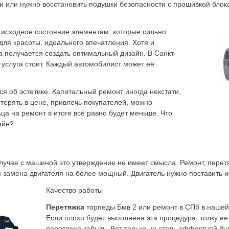
ти или нужно восстановить подушки безопасности с прошивкой блок
 исходное состояние элементам, которые сильно
ля красоты, идеального впечатления. Хотя и
 получается создать оптимальный дизайн. В Санкт-
 услуга стоит. Каждый автомобилист может её
ся об эстетике. Капитальный ремонт иногда некстати,
 терять в цене, привлечь покупателей, можно
ьца на ремонт в итоге всё равно будет меньше. Что
айн?
 случае с машиной это утверждение не имеет смысла. Ремонт, перет
м замена двигателя на более мощный. Двигатель нужно поставить и
Качество работы
Перетяжка
торпеды Бмв 2 или ремонт в СПб в нашей 
Если плохо будет выполнена эта процедура, толку не 
перетяжке забыть. Вот только не столь эффектной б