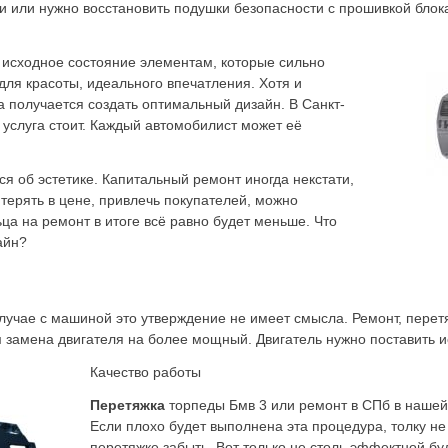
ти или нужно восстановить подушки безопасности с прошивкой блок
 исходное состояние элементам, которые сильно
ля красоты, идеального впечатления. Хотя и
 получается создать оптимальный дизайн. В Санкт-
 услуга стоит. Каждый автомобилист может её
ся об эстетике. Капитальный ремонт иногда некстати,
 терять в цене, привлечь покупателей, можно
ьца на ремонт в итоге всё равно будет меньше. Что
айн?
 случае с машиной это утверждение не имеет смысла. Ремонт, перет
м замена двигателя на более мощный. Двигатель нужно поставить и
Качество работы
Перетяжка
торпеды Бмв 3 или ремонт в СПб в нашей 
Если плохо будет выполнена эта процедура, толку не 
перетяжке забыть. Вот только не столь эффектной б