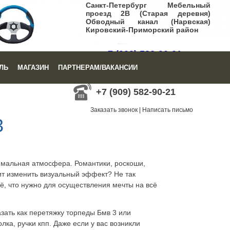
Санкт-Петербург Мебельный
проезд 2В (Старая деревня)
Обводный канал (Нарвская)
Кировский-Приморский район
+7 (909) 582-90-21
ЛЬ
МАГАЗИН
ПАРТНЕРАМ/ВАКАНСИИ
Заказать звонок
|
Написать письмо
+7 (909) 582-90-21
Заказать звонок
|
Написать письмо
3
имальная атмосфера. Романтики, роскоши,
ит изменить визуальный эффект? Не так
ё, что нужно для осуществления мечты на всё
зать как перетяжку торпеды Бмв 3 или
ка, ручки кпп. Даже если у вас возникли