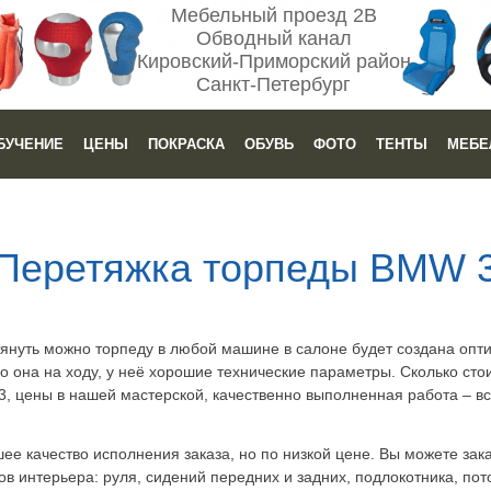
Мебельный проезд 2В
Обводный канал
Кировский-Приморский район
Санкт-Петербург
БУЧЕНИЕ
ЦЕНЫ
ПОКРАСКА
ОБУВЬ
ФОТО
ТЕНТЫ
МЕБЕ
Перетяжка торпеды BMW 
тянуть можно торпеду в любой машине в салоне будет создана опт
о она на ходу, у неё хорошие технические параметры. Сколько сто
, цены в нашей мастерской, качественно выполненная работа – вс
е качество исполнения заказа, но по низкой цене. Вы можете зака
 интерьера: руля, сидений передних и задних, подлокотника, потол