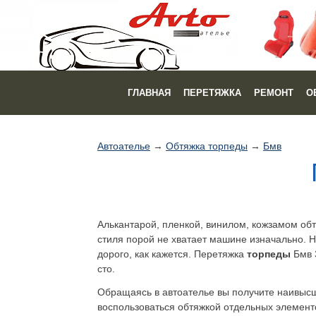
ГЛАВНАЯ
ПЕРЕТЯЖКА
РЕМОНТ
О
Автоателье
→
Обтяжка торпеды
→
Бмв
Алькантарой, пленкой, винилом, кожзамом об
стиля порой не хватает машине изначально. Н
дорого, как кажется. Перетяжка
торпеды
Бмв 3
сто.
Обращаясь в автоателье вы получите наивысше
воспользоваться обтяжкой отдельных элементов