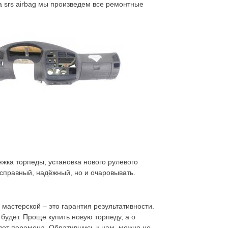
а srs airbag мы произведем все ремонтные
яжка торпеды, установка нового рулевого
справный, надёжный, но и очаровывать.
мастерской – это гарантия результативности.
будет. Проще купить новую торпеду, а о
удет перемена. Обратившись к нам, можно не