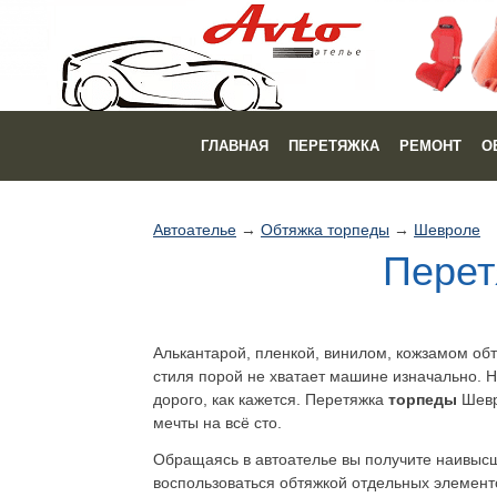
ГЛАВНАЯ
ПЕРЕТЯЖКА
РЕМОНТ
О
Автоателье
→
Обтяжка торпеды
→
Шевроле
Перет
Алькантарой, пленкой, винилом, кожзамом об
стиля порой не хватает машине изначально. Н
дорого, как кажется. Перетяжка
торпеды
Шевр
мечты на всё сто.
Обращаясь в автоателье вы получите наивысше
воспользоваться обтяжкой отдельных элементов