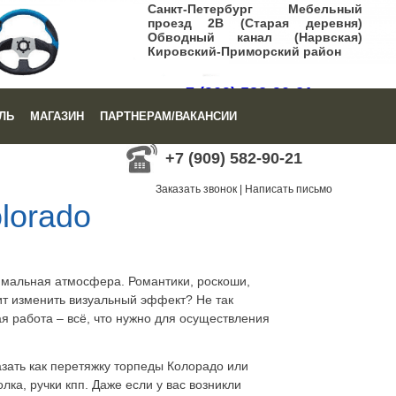
Санкт-Петербург Мебельный
проезд 2В (Старая деревня)
Обводный канал (Нарвская)
Кировский-Приморский район
+7 (909) 582-90-21
ЛЬ
МАГАЗИН
ПАРТНЕРАМ/ВАКАНСИИ
Заказать звонок
|
Написать письмо
+7 (909) 582-90-21
Заказать звонок
|
Написать письмо
lorado
имальная атмосфера. Романтики, роскоши,
ит изменить визуальный эффект? Не так
 работа – всё, что нужно для осуществления
азать как перетяжку торпеды Колорадо или
ка, ручки кпп. Даже если у вас возникли