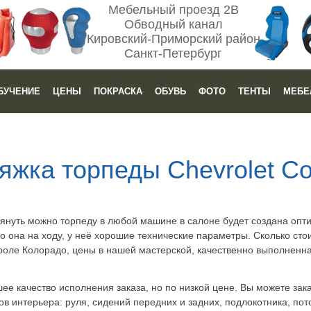
Мебельный проезд 2В
Обводный канал
Кировский-Приморский район
Санкт-Петербург
БУЧЕНИЕ
ЦЕНЫ
ПОКРАСКА
ОБУВЬ
ФОТО
ТЕНТЫ
МЕБЕ
яжка торпеды Chevrolet Co
тянуть можно торпеду в любой машине в салоне будет создана опт
о она на ходу, у неё хорошие технические параметры. Сколько сто
оле Колорадо, цены в нашей мастерской, качественно выполненная
е качество исполнения заказа, но по низкой цене. Вы можете зак
 интерьера: руля, сидений передних и задних, подлокотника, потол