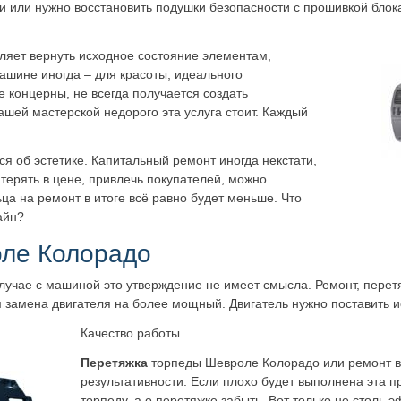
ти или нужно восстановить подушки безопасности с прошивкой блок
ляет вернуть исходное состояние элементам,
ашине иногда – для красоты, идеального
 концерны, не всегда получается создать
ашей мастерской недорого эта услуга стоит. Каждый
ся об эстетике. Капитальный ремонт иногда некстати,
 терять в цене, привлечь покупателей, можно
ьца на ремонт в итоге всё равно будет меньше. Что
айн?
ле Колорадо
 случае с машиной это утверждение не имеет смысла. Ремонт, перет
м замена двигателя на более мощный. Двигатель нужно поставить и
Качество работы
Перетяжка
торпеды Шевроле Колорадо или ремонт в 
результативности. Если плохо будет выполнена эта п
торпеду, а о перетяжке забыть. Вот только не столь