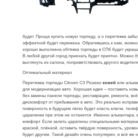
будет. Проще купить новую торпеду, а о перетяжке забыт
эффектной будет перемена. Обратившись к нам, можно 
хорошо выполнена обтяжка торпеды в СПб будет украш
В любой другой город приехать будет приятно. Можно 
выглянуть из салона, поприветствовать другого водител
Оптимальный материал
Перетяжка торпеды Citroen C3 Picasso
кожей
или алька
для модернизации авто. Хорошая идея – поставить нов
без замены панели торпеды, реставрации, ремонта, всё
дискомфорт от пребывания в авто. Это реально исправ
поверхность в будущем легко будет класть ключи, теле
царапинки при этом не останется. Именно алькантара, 
комфорт. Если залить царапины специальными материа
краской, плёнкой, оставить твёрдую поверхность, уров
будет другим. Такой дизайн очень популярен, и всё же