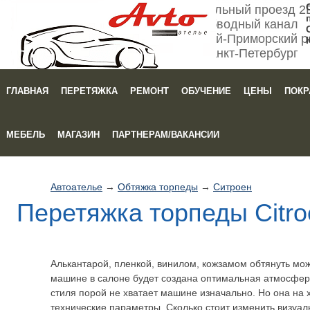
Мебельный проезд 2
Обводный канал
Кировский-Приморский р
Санкт-Петербург
ГЛАВНАЯ
ПЕРЕТЯЖКА
РЕМОНТ
ОБУЧЕНИЕ
ЦЕНЫ
ПОКР
Зака
МЕБЕЛЬ
МАГАЗИН
ПАРТНЕРАМ/ВАКАНСИИ
Автоателье
→
Обтяжка торпеды
→
Ситроен
Перетяжка торпеды Citro
Алькантарой, пленкой, винилом, кожзамом обтянуть мо
машине в салоне будет создана оптимальная атмосфера
стиля порой не хватает машине изначально. Но она на 
технические параметры. Сколько стоит изменить визуа