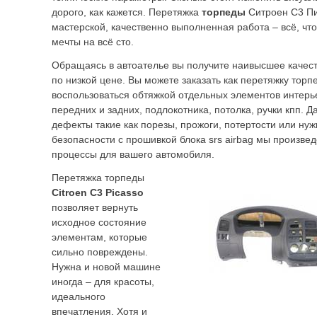
дорого, как кажется. Перетяжка
торпеды
Ситроен С3 Пи
мастерской, качественно выполненная работа – всё, чт
мечты на всё сто.
Обращаясь в автоателье вы получите наивысшее качест
по низкой цене. Вы можете заказать как перетяжку тор
воспользоваться обтяжкой отдельных элементов интерь
передних и задних, подлокотника, потолка, ручки кпп. Д
дефекты такие как порезы, прожоги, потертости или ну
безопасности с прошивкой блока srs airbag мы произве
процессы для вашего автомобиля.
Перетяжка торпеды
Citroen C3 Picasso
позволяет вернуть
исходное состояние
элементам, которые
сильно повреждены.
Нужна и новой машине
иногда – для красоты,
идеального
впечатления. Хотя и