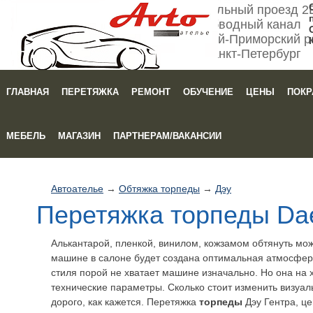
Мебельный проезд 2
Обводный канал
Кировский-Приморский р
Санкт-Петербург
ГЛАВНАЯ
ПЕРЕТЯЖКА
РЕМОНТ
ОБУЧЕНИЕ
ЦЕНЫ
ПОКР
Зака
МЕБЕЛЬ
МАГАЗИН
ПАРТНЕРАМ/ВАКАНСИИ
Автоателье
→
Обтяжка торпеды
→
Дэу
Перетяжка торпеды Da
Алькантарой, пленкой, винилом, кожзамом обтянуть мо
машине в салоне будет создана оптимальная атмосфера
стиля порой не хватает машине изначально. Но она на 
технические параметры. Сколько стоит изменить визуа
дорого, как кажется. Перетяжка
торпеды
Дэу Гентра, ц