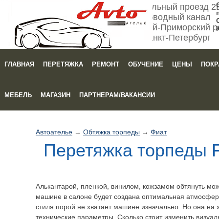
Мебельный проезд 2
Обводный канал
Кировский-Приморский р
Санкт-Петербург
ГЛАВНАЯ
ПЕРЕТЯЖКА
РЕМОНТ
ОБУЧЕНИЕ
ЦЕНЫ
ПОКР
Зака
МЕБЕЛЬ
МАГАЗИН
ПАРТНЕРАМ/ВАКАНСИИ
Автоателье
→
Обтяжка торпеды
→
Фиат
Перетяжка торпеды F
Алькантарой, пленкой, винилом, кожзамом обтянуть мо
машине в салоне будет создана оптимальная атмосфера
стиля порой не хватает машине изначально. Но она на 
технические параметры. Сколько стоит изменить визуа