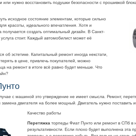
ти или нужно восстановить подушки безопасности с прошивкой блок
нуть исходное состояние элементам, которые сильно
ля красоты, идеального впечатления. Хотя и
 получается создать оптимальный дизайн. В Санкт-
 услуга стоит. Каждый автомобилист может её
ся об эстетике. Капитальный ремонт иногда некстати,
 терять в цене, привлечь покупателей, можно
ьца на ремонт в итоге всё равно будет меньше. Что
айн?
Пунто
 случае с машиной это утверждение не имеет смысла. Ремонт, перет
м замена двигателя на более мощный. Двигатель нужно поставить и
Качество работы
Перетяжка
торпеды Фиат Пунто или ремонт в СПб в 
результативности. Если плохо будет выполнена эта п
торпеду, а о перетяжке забыть. Вот только не столь