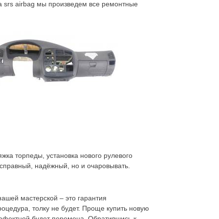
а srs airbag мы произведем все ремонтные
яжка торпеды, установка нового рулевого
справный, надёжный, но и очаровывать.
нашей мастерской – это гарантия
роцедура, толку не будет. Проще купить новую
 эффектной будет перемена. Обратившись к