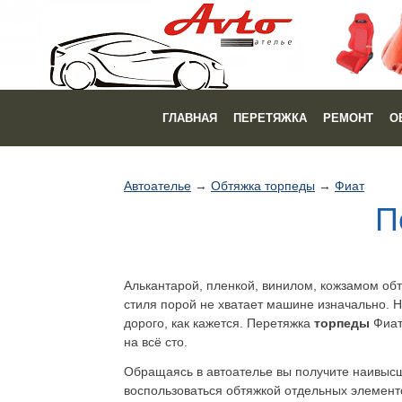
ГЛАВНАЯ
ПЕРЕТЯЖКА
РЕМОНТ
О
Автоателье
→
Обтяжка торпеды
→
Фиат
П
Алькантарой, пленкой, винилом, кожзамом об
стиля порой не хватает машине изначально. Н
дорого, как кажется. Перетяжка
торпеды
Фиат
на всё сто.
Обращаясь в автоателье вы получите наивысше
воспользоваться обтяжкой отдельных элементов