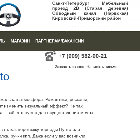
Санкт-Петербург Мебельный
проезд 2В (Старая деревня)
Обводный канал (Нарвская)
Кировский-Приморский район
+7 (909) 582-90-21
ЛЬ
МАГАЗИН
ПАРТНЕРАМ/ВАКАНСИИ
Заказать звонок
|
Написать письмо
+7 (909) 582-90-21
Заказать звонок
|
Написать письмо
to
имальная атмосфера. Романтики, роскоши,
ит изменить визуальный эффект? Не так
а – всё, что нужно для осуществления мечты
зать как перетяжку торпеды Пунто или
ка, ручки кпп. Даже если у вас возникли