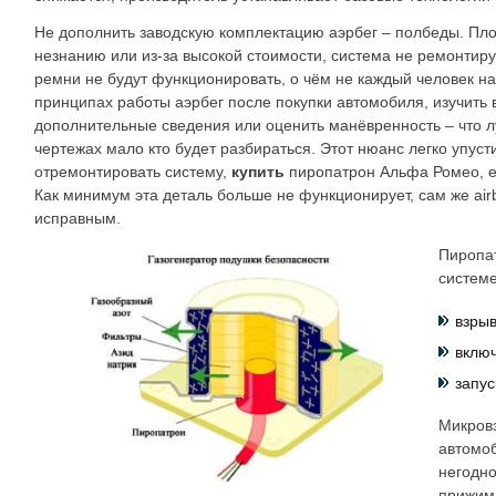
Не дополнить заводскую комплектацию аэрбег – полбеды. Пло
незнанию или из-за высокой стоимости, система не ремонтиру
ремни не будут функционировать, о чём не каждый человек на
принципах работы аэрбег после покупки автомобиля, изучить
дополнительные сведения или оценить манёвренность – что л
чертежах мало кто будет разбираться. Этот нюанс легко упусти
отремонтировать систему,
купить
пиропатрон Альфа Ромео, е
Как минимум эта деталь больше не функционирует, сам же ai
исправным.
Пиропат
системе
взрыв
включ
запус
Микровз
автомоб
негодно
прижима