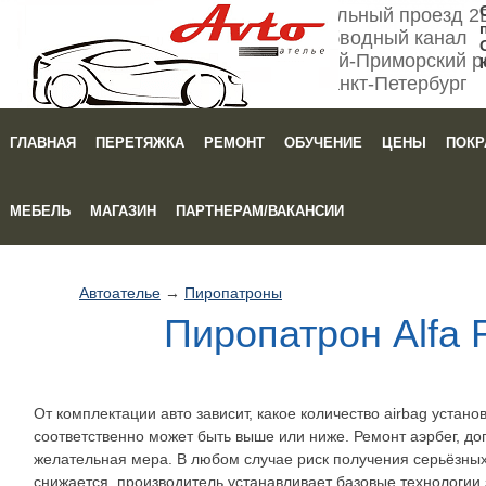
Мебельный проезд 2
Обводный канал
Кировский-Приморский р
Санкт-Петербург
ГЛАВНАЯ
ПЕРЕТЯЖКА
РЕМОНТ
ОБУЧЕНИЕ
ЦЕНЫ
ПОКР
Зака
МЕБЕЛЬ
МАГАЗИН
ПАРТНЕРАМ/ВАКАНСИИ
Автоателье
→
Пиропатроны
Пиропатрон Alfa
От комплектации авто зависит, какое количество airbag устан
соответственно может быть выше или ниже. Ремонт аэрбег, до
желательная мера. В любом случае риск получения серьёзны
снижается, производитель устанавливает базовые технологии