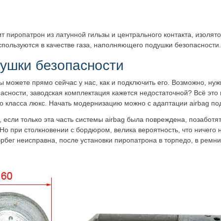
т пиропатрон из латунной гильзы и центрального контакта, изолято
спользуются в качестве газа, наполняющего подушки безопасности.
душки безопасности
вы можете прямо сейчас у нас, как и подключить его. Возможно, ну
пасности, заводская комплектация кажется недостаточной? Всё это 
о класса люкс. Начать модернизацию можно с адаптации airbag по
 если только эта часть системы airbag была повреждена, позаботя
Но при столкновении с бордюром, велика вероятность, что ничего 
эрбег неисправна, после установки пиропатрона в торпедо, в ремни