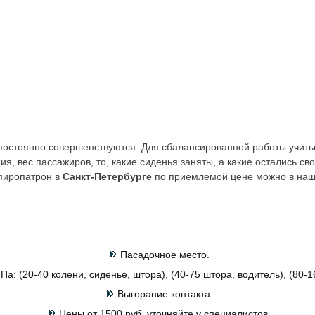
 постоянно совершенствуются. Для сбалансированной работы учит
ия, вес пассажиров, то, какие сиденья заняты, а какие остались св
 пиропатрон в
Санкт-Петербурге
по приемлемой цене можно в наш
Пасадочное место.
Па: (20-40 колени, сиденье, штора), (40-75 штора, водитель), (80-1
Выгорание контакта.
Цены от 1500 руб. уточняйте у специалистов.