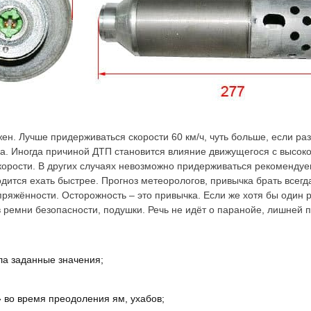
жен. Лучше придерживаться скорости 60 км/ч, чуть больше, если ра
вка. Иногда причиной ДТП становится влияние движущегося с высок
орости. В других случаях невозможно придерживаться рекомендуем
одится ехать быстрее. Прогноз метеорологов, привычка брать всег
ряжённости. Осторожность – это привычка. Если же хотя бы один р
в ремни безопасности, подушки. Речь не идёт о паранойе, лишней 
ла заданные значения;
» во время преодоления ям, ухабов;