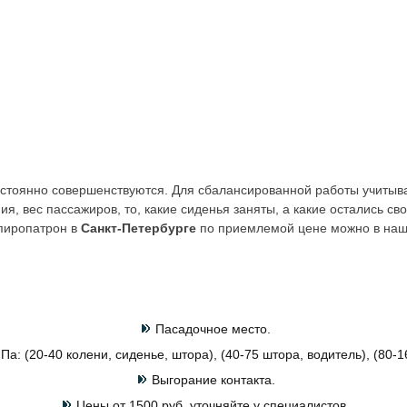
остоянно совершенствуются. Для сбалансированной работы учиты
ия, вес пассажиров, то, какие сиденья заняты, а какие остались св
 пиропатрон в
Санкт-Петербурге
по приемлемой цене можно в наш
Пасадочное место.
Па: (20-40 колени, сиденье, штора), (40-75 штора, водитель), (80-1
Выгорание контакта.
Цены от 1500 руб. уточняйте у специалистов.