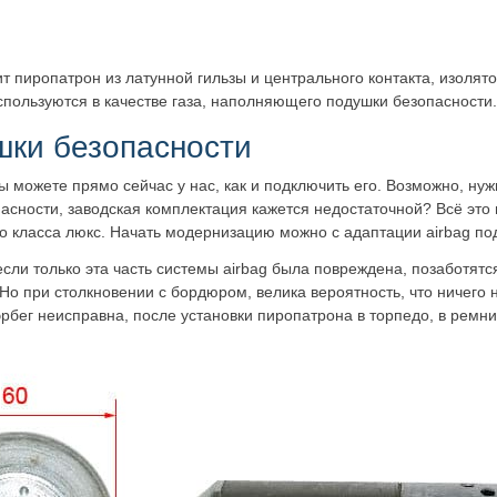
т пиропатрон из латунной гильзы и центрального контакта, изолято
спользуются в качестве газа, наполняющего подушки безопасности.
шки безопасности
вы можете прямо сейчас у нас, как и подключить его. Возможно, ну
пасности, заводская комплектация кажется недостаточной? Всё это 
о класса люкс. Начать модернизацию можно с адаптации airbag по
сли только эта часть системы airbag была повреждена, позаботятс
Но при столкновении с бордюром, велика вероятность, что ничего 
эрбег неисправна, после установки пиропатрона в торпедо, в ремни