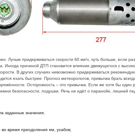
жен. Лучше придерживаться скорости 60 км/ч, чуть больше, если ра
вка. Иногда причиной ДТП становится влияние движущегося с высок
орости. В других случаях невозможно придерживаться рекомендуем
одится ехать быстрее. Прогноз метеорологов, привычка брать всег
ряжённости. Осторожность – это привычка. Если же хотя бы один р
 ремни безопасности, подушки. Речь не идёт о паранойе, лишней пе
ла заданные значения;
» во время преодоления ям, ухабов;