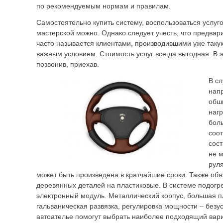
по рекомендуемым нормам и правилам.
Самостоятельно купить систему, воспользоваться услуг
мастерской можно. Однако следует учесть, что предвар
часто называется клиентами, производившими уже так
важным условием. Стоимость услуг всегда выгодная. В э
позвонив, приехав.
В с
нап
обш
наг
бол
соот
сост
не 
руля
может быть произведена в кратчайшие сроки. Также об
деревянных деталей на пластиковые. В системе подогр
электронный модуль. Металлический корпус, большая 
гальваническая развязка, регулировка мощности – безу
автоателье помогут выбрать наиболее подходящий вар