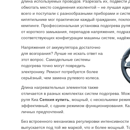
длина используемых проводов. Разрезать их, подвести
обмотать место соединения изолентой – не лучшая иде
всего и поступали с разнообразными приборами и сист
кипятильнике мог практически каждый гражданин, покло
кемпинге. Профессиональная установка подогрева руля
от короткого замыкания, перепадов напряжения, подра
соответствующих конфигурации машины систем, надёжн
Напряжения от аккумулятора достаточно
для возгорания? Лучше не искать ответ на
этот вопрос. Самодельные системы
подогрева точно могут повредить
электронику. Ремонт потребуется более
серьёзный, чем замена рулевого колеса.
Длина нагревательных элементов также
отличается в разных комплектах систем подогрева.
Мож
руля Киа
Сепхия купить
, мощный, с несколькими режи
эффективный, с одним режимом функционирования. Как
личных предпочтений.
Без встроенного механизма регулировки интенсивности
выпускается под той же маркой, что и более мощный. Т