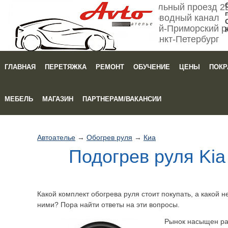
Мебельный проезд 2
Обводный канал
Кировский-Приморский р
Санкт-Петербург
ГЛАВНАЯ
ПЕРЕТЯЖКА
РЕМОНТ
ОБУЧЕНИЕ
ЦЕНЫ
ПОКР
Зака
МЕБЕЛЬ
МАГАЗИН
ПАРТНЕРАМ/ВАКАНСИИ
Автоателье
→
Обогрев руля
→
Киа
Подогрев руля Kia
Какой комплект обогрева руля стоит покупать, а какой 
ними? Пора найти ответы на эти вопросы.
Рынок насыщен ра