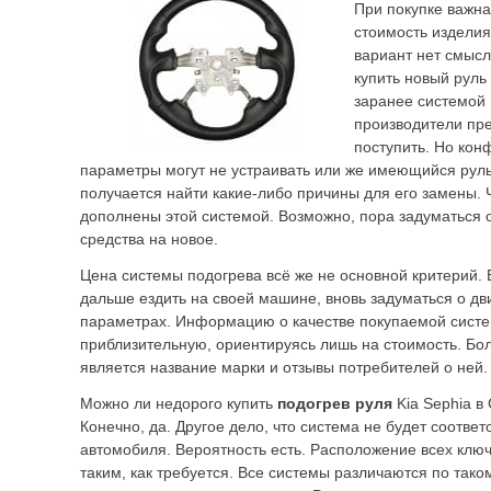
При покупке важна
стоимость издели
вариант нет смысл
купить новый руль
заранее системой 
производители пре
поступить. Но кон
параметры могут не устраивать или же имеющийся руль
получается найти какие-либо причины для его замены.
дополнены этой системой. Возможно, пора задуматься 
средства на новое.
Цена системы подогрева всё же не основной критерий. 
дальше ездить на своей машине, вновь задуматься о дв
параметрах. Информацию о качестве покупаемой сист
приблизительную, ориентируясь лишь на стоимость. Б
является название марки и отзывы потребителей о ней.
Можно ли недорого купить
подогрев руля
Kia Sephia в
Конечно, да. Другое дело, что система не будет соответ
автомобиля. Вероятность есть. Расположение всех клю
таким, как требуется. Все системы различаются по тако