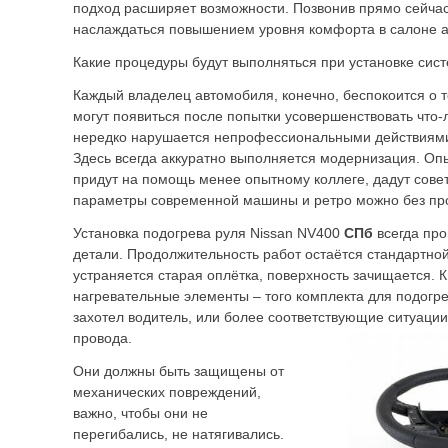
подход расширяет возможности. Позвонив прямо сейчас
наслаждаться повышением уровня комфорта в салоне 
Какие процедуры будут выполняться при установке сис
Каждый владелец автомобиля, конечно, беспокоится о 
могут появиться после попытки усовершенствовать что
нередко нарушается непрофессиональными действиями
Здесь всегда аккуратно выполняется модернизация. Оп
придут на помощь менее опытному коллеге, дадут совет
параметры современной машины и ретро можно без про
Установка подогрева руля Nissan NV400
СПб
всегда про
детали. Продолжительность работ остаётся стандартно
устраняется старая оплётка, поверхность зачищается. 
нагревательные элементы – того комплекта для подогре
захотел водитель, или более соответствующие ситуаци
провода.
Они должны быть защищены от
механических повреждений,
важно, чтобы они не
перегибались, не натягивались.