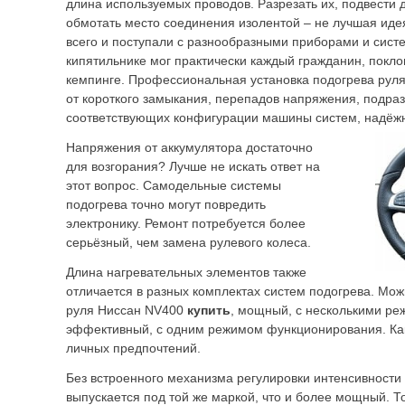
длина используемых проводов. Разрезать их, подвести
обмотать место соединения изолентой – не лучшая иде
всего и поступали с разнообразными приборами и сист
кипятильнике мог практически каждый гражданин, покло
кемпинге. Профессиональная установка подогрева руля
от короткого замыкания, перепадов напряжения, подра
соответствующих конфигурации машины систем, надёжн
Напряжения от аккумулятора достаточно
для возгорания? Лучше не искать ответ на
этот вопрос. Самодельные системы
подогрева точно могут повредить
электронику. Ремонт потребуется более
серьёзный, чем замена рулевого колеса.
Длина нагревательных элементов также
отличается в разных комплектах систем подогрева.
Мож
руля Ниссан NV400
купить
, мощный, с несколькими р
эффективный, с одним режимом функционирования. Как
личных предпочтений.
Без встроенного механизма регулировки интенсивности
выпускается под той же маркой, что и более мощный. Т