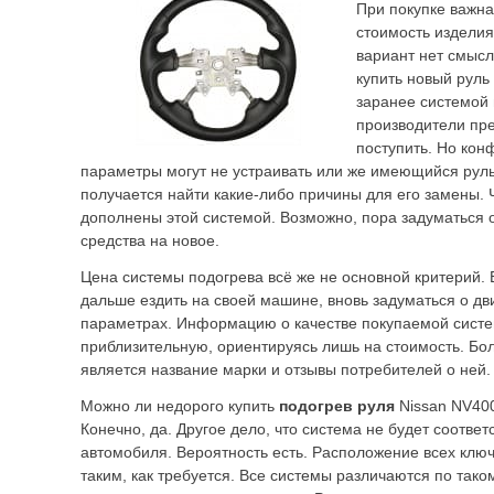
При покупке важна
стоимость издели
вариант нет смысл
купить новый руль
заранее системой 
производители пре
поступить. Но кон
параметры могут не устраивать или же имеющийся руль
получается найти какие-либо причины для его замены.
дополнены этой системой. Возможно, пора задуматься 
средства на новое.
Цена системы подогрева всё же не основной критерий. 
дальше ездить на своей машине, вновь задуматься о дв
параметрах. Информацию о качестве покупаемой сист
приблизительную, ориентируясь лишь на стоимость. Б
является название марки и отзывы потребителей о ней.
Можно ли недорого купить
подогрев руля
Nissan NV40
Конечно, да. Другое дело, что система не будет соответ
автомобиля. Вероятность есть. Расположение всех клю
таким, как требуется. Все системы различаются по тако