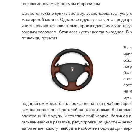
по рекомендуемым нормам и правилам.
Самостоятельно купить систему, воспользоваться услуг
мастерской можно. Однако следует учесть, что предвар
часто называется клиентами, производившими уже так
важным условием. Стоимость услуг всегда выгодная. В э
позвонив, приехав.
В с
нап
обш
наг
бол
соот
сост
не 
руля
подогревом может быть произведена в кратчайшие срок
замена деревянных деталей на пластиковые. В системе
электронный модуль. Металлический корпус, большая 
гальваническая развязка, регулировка мощности – безу
автоателье помогут выбрать наиболее подходящий вар