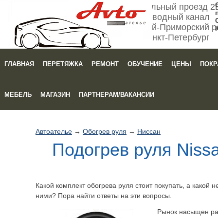
Мебельный проезд 2
Обводный канал
Кировский-Приморский р
Санкт-Петербург
ГЛАВНАЯ
ПЕРЕТЯЖКА
РЕМОНТ
ОБУЧЕНИЕ
ЦЕНЫ
ПОКР
Зака
МЕБЕЛЬ
МАГАЗИН
ПАРТНЕРАМ/ВАКАНСИИ
Автоателье
→
Обогрев руля
→
Ниссан
Подогрев руля Niss
Какой комплект обогрева руля стоит покупать, а какой 
ними? Пора найти ответы на эти вопросы.
Рынок насыщен ра