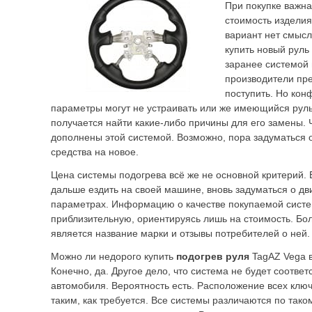
При покупке важна
стоимость издели
вариант нет смысл
купить новый руль
заранее системой 
производители пре
поступить. Но кон
параметры могут не устраивать или же имеющийся руль
получается найти какие-либо причины для его замены.
дополнены этой системой. Возможно, пора задуматься 
средства на новое.
Цена системы подогрева всё же не основной критерий. 
дальше ездить на своей машине, вновь задуматься о дв
параметрах. Информацию о качестве покупаемой сист
приблизительную, ориентируясь лишь на стоимость. Б
является название марки и отзывы потребителей о ней.
Можно ли недорого купить
подогрев руля
TagAZ Vega 
Конечно, да. Другое дело, что система не будет соответ
автомобиля. Вероятность есть. Расположение всех клю
таким, как требуется. Все системы различаются по тако