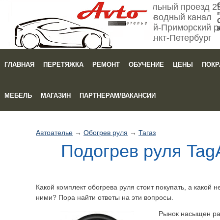
Мебельный проезд 2
Обводный канал
Кировский-Приморский р
Санкт-Петербург
ГЛАВНАЯ
ПЕРЕТЯЖКА
РЕМОНТ
ОБУЧЕНИЕ
ЦЕНЫ
ПОКР
Зака
МЕБЕЛЬ
МАГАЗИН
ПАРТНЕРАМ/ВАКАНСИИ
Автоателье
→
Обогрев руля
→
Тагаз
Подогрев руля Tag
Какой комплект обогрева руля стоит покупать, а какой 
ними? Пора найти ответы на эти вопросы.
Рынок насыщен ра