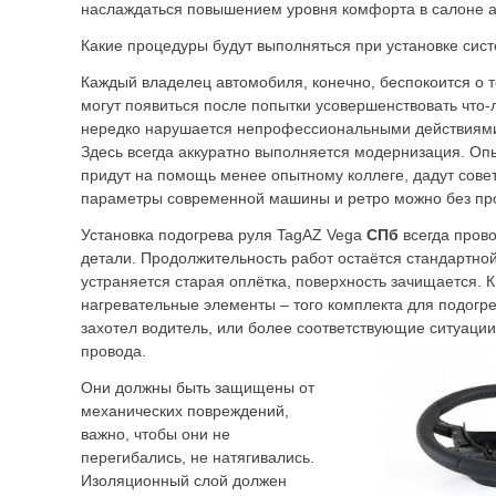
наслаждаться повышением уровня комфорта в салоне 
Какие процедуры будут выполняться при установке сис
Каждый владелец автомобиля, конечно, беспокоится о 
могут появиться после попытки усовершенствовать что
нередко нарушается непрофессиональными действиями
Здесь всегда аккуратно выполняется модернизация. Оп
придут на помощь менее опытному коллеге, дадут совет
параметры современной машины и ретро можно без про
Установка подогрева руля TagAZ Vega
СПб
всегда пров
детали. Продолжительность работ остаётся стандартно
устраняется старая оплётка, поверхность зачищается. 
нагревательные элементы – того комплекта для подогре
захотел водитель, или более соответствующие ситуаци
провода.
Они должны быть защищены от
механических повреждений,
важно, чтобы они не
перегибались, не натягивались.
Изоляционный слой должен