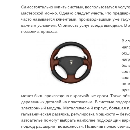
Самостоятельно купить систему, воспользоваться услуг
мастерской можно. Однако следует учесть, что предвар
часто называется клиентами, производившими уже так
важным условием. Стоимость услуг всегда выгодная. В э
позвонив, приехав.
В с
нап
обш
наг
бол
соот
сост
не 
рул
может быть произведена в кратчайшие сроки. Также об
деревянных деталей на пластиковые. В системе подогр
электронный модуль. Металлический корпус, большая 
гальваническая развязка, регулировка мощности – безу
автоателье помогут выбрать наиболее подходящий вар
подход расширяет возможности. Позвонив прямо сейчас