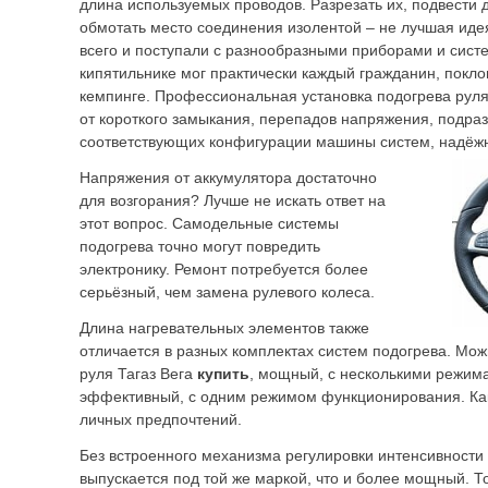
длина используемых проводов. Разрезать их, подвести
обмотать место соединения изолентой – не лучшая иде
всего и поступали с разнообразными приборами и сист
кипятильнике мог практически каждый гражданин, покло
кемпинге. Профессиональная установка подогрева руля
от короткого замыкания, перепадов напряжения, подра
соответствующих конфигурации машины систем, надёжн
Напряжения от аккумулятора достаточно
для возгорания? Лучше не искать ответ на
этот вопрос. Самодельные системы
подогрева точно могут повредить
электронику. Ремонт потребуется более
серьёзный, чем замена рулевого колеса.
Длина нагревательных элементов также
отличается в разных комплектах систем подогрева.
Мож
руля Тагаз Вега
купить
, мощный, с несколькими режим
эффективный, с одним режимом функционирования. Как
личных предпочтений.
Без встроенного механизма регулировки интенсивности
выпускается под той же маркой, что и более мощный. Т