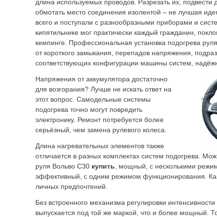
длина используемых проводов. Разрезать их, подвести
обмотать место соединения изолентой – не лучшая иде
всего и поступали с разнообразными приборами и сист
кипятильнике мог практически каждый гражданин, покло
кемпинге. Профессиональная установка подогрева руля
от короткого замыкания, перепадов напряжения, подра
соответствующих конфигурации машины систем, надёжн
Напряжения от аккумулятора достаточно
для возгорания? Лучше не искать ответ на
этот вопрос. Самодельные системы
подогрева точно могут повредить
электронику. Ремонт потребуется более
серьёзный, чем замена рулевого колеса.
Длина нагревательных элементов также
отличается в разных комплектах систем подогрева.
Мож
руля Вольво С30
купить
, мощный, с несколькими режи
эффективный, с одним режимом функционирования. Как
личных предпочтений.
Без встроенного механизма регулировки интенсивности
выпускается под той же маркой, что и более мощный. Т