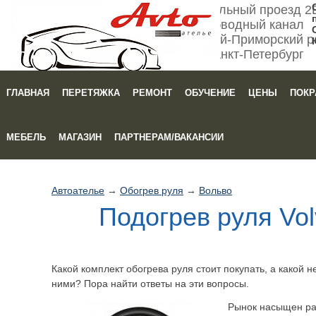
Мебельный проезд 2
Обводный канал
Кировский-Приморский р
Санкт-Петербург
ГЛАВНАЯ
ПЕРЕТЯЖКА
РЕМОНТ
ОБУЧЕНИЕ
ЦЕНЫ
ПОКР
Зака
МЕБЕЛЬ
МАГАЗИН
ПАРТНЕРАМ/ВАКАНСИИ
Автоателье
→
Обогрев руля
→
Вольво
Подогрев руля Vo
Какой комплект обогрева руля стоит покупать, а какой 
ними? Пора найти ответы на эти вопросы.
Рынок насыщен ра