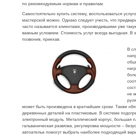
по рекомендуемым нормам и правилам.
Самостоятельно купить систему, воспользоваться услуг
мастерской можно. Однако следует учесть, что предвар
часто называется клиентами, производившими уже так
важным условием. Стоимость услуг всегда выгодная. В э
позвонив, приехав.
В с
нап
обш
наг
бол
соот
сост
не 
руля
может быть произведена в кратчайшие сроки. Также об
деревянных деталей на пластиковые. В системе подогр
электронный модуль. Металлический корпус, большая 
гальваническая развязка, регулировка мощности – безу
автоателье помогут выбрать наиболее подходящий вар