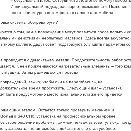
– безусловный плюс. Сотрудники автоателье помогут выбрат
Индивидуальный подход расширяет возможности. Позвонив п
повышением уровня комфорта в салоне автомобиля.
новке системы обогрева руля?
оится о том, какие повреждения могут появиться после попытки у
льными действиями неопытных мастеров. Здесь всегда аккуратно
пытному коллеге, дадут совет, подстрахуют. Улучшить параметры 
а проводится с демонтажем детали. Продолжительность работ ост
ищается. К ней приклеиваются нагревательные элементы – того ком
е ситуации. Затем размещаются провода.
овреждений, важно, чтобы они не перегибались, не
одолжительное время прослужить. Следующий шаг – установка
жет быть предусмотрено место изначально или же его придётся
ершающим этапом. Остаётся только проверить механизм и
я
Вольво S40
СПб, установка на профессиональном уровне,
 быстрое решение проблемы. Зимний пейзаж вызовет улыбку, поезд
почувствовать, что автомобиль действительно стал удобнее.