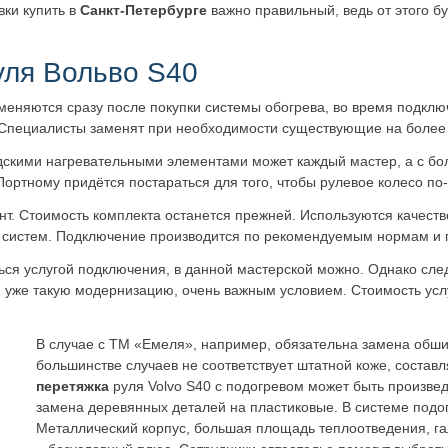
вки купить в
Санкт-Петербурге
важно правильный, ведь от этого б
уля Вольво S40
еняются сразу после покупки системы обогрева, во время подключен
 Специалисты заменят при необходимости существующие на более 
одскими нагревательными элементами может каждый мастер, а с бо
Портному придётся постараться для того, чтобы рулевое колесо п
нт. Стоимость комплекта останется прежней. Используются качест
 систем. Подключение производится по рекомендуемым нормам и 
ься услугой подключения, в данной мастерской можно. Однако след
уже такую модернизацию, очень важным условием. Стоимость услуг
В случае с ТМ «Емеля», например, обязательна замена обши
большинстве случаев не соответствует штатной коже, составл
перетяжка
руля Volvo S40 с подогревом может быть произве
замена деревянных деталей на пластиковые. В системе подо
Металлический корпус, большая площадь теплоотведения, га