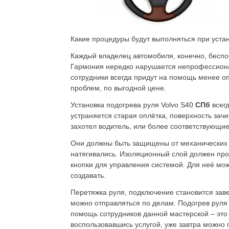
Какие процедуры будут выполняться при уста
Каждый владелец автомобиля, конечно, беспок
Гармония нередко нарушается непрофессиона
сотрудники всегда придут на помощь менее о
проблем, по выгодной цене.
Установка подогрева руля Volvo S40
СПб
всегд
устраняется старая оплётка, поверхность зач
захотел водитель, или более соответствующи
Они должны быть защищены от механических п
натягивались. Изоляционный слой должен пр
кнопки для управления системой. Для неё мо
создавать.
Перетяжка руля, подключение становится зав
можно отправляться по делам. Подогрев рул
помощь сотрудников данной мастерской – это
воспользовавшись услугой, уже завтра можно 