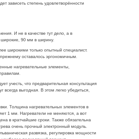
удет зависеть степень удовлетворённости
ия. И не в качестве тут дело, а в
широкие, 90 мм в ширину.
лее широкими только опытный специалист.
о-прежнему оставалось эргономичным.
венные нагревательные элементы,
правилам.
ует учесть, что предварительная консультация
 всегда выгодная. В этом легко убедиться,
вки. Толщина нагревательных элементов в
яет 1 мм. Нагреватели не меняются, а вот
дена в кратчайшие сроки. Также обязательна
грева очень прочный электронный модуль.
льваническая развязка, регулировка мощности