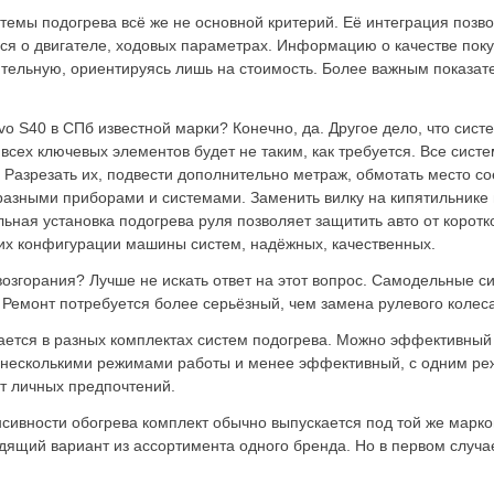
темы подогрева всё же не основной критерий. Её интеграция позво
ся о двигателе, ходовых параметрах. Информацию о качестве пок
тельную, ориентируясь лишь на стоимость. Более важным показат
vo S40 в СПб известной марки? Конечно, да. Другое дело, что сист
всех ключевых элементов будет не таким, как требуется. Все сис
 Разрезать их, подвести дополнительно метраж, обмотать место со
бразными приборами и системами. Заменить вилку на кипятильнике 
ьная установка подогрева руля позволяет защитить авто от корот
их конфигурации машины систем, надёжных, качественных.
озгорания? Лучше не искать ответ на этот вопрос. Самодельные с
. Ремонт потребуется более серьёзный, чем замена рулевого колеса
ется в разных комплектах систем подогрева.
Можно эффективный
 несколькими режимами работы и менее эффективный, с одним р
от личных предпочтений.
сивности обогрева комплект обычно выпускается под той же маркой
дящий вариант из ассортимента одного бренда. Но в первом случа